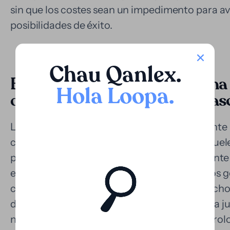
sin que los costes sean un impedimento para a
posibilidades de éxito.
Chau Qanlex
.
El TPF en litigios judiciales: una
Hola Loopa
.
duración y los costes de los cas
Los litigios judiciales en España, especialment
comerciales o demandas contra el Estado, suel
períodos, lo que incrementa significativamente
en los tribunales y la complejidad de los caso
considerable que puede desincentivar a muchos
demandas. Esta situación limita el acceso a la j
no pueden afrontar los costes de un litigio pro