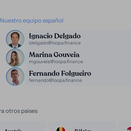
Nuestro equipo español
Ignacio Delgado
idelgado@loopa.finance
Marina Gouveia
mgouveia@loopa.finance
Fernando Folgueiro
fernando@loopa.finance
a otros paises