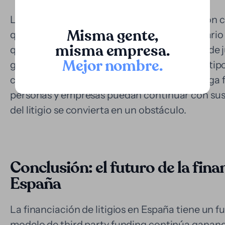
La financiación de litigios ofrece una solución 
Misma gente,
que los litigantes obtengan el capital necesario p
misma empresa.
que les permite continuar con su búsqueda de j
Mejor nombre
.
gastos inmediatos. Loopa proporciona este tipo
como en arbitrajes, ayudando a aliviar la carga
personas y empresas puedan continuar con sus c
del litigio se convierta en un obstáculo.
Conclusión: el futuro de la finan
España
La financiación de litigios en España tiene un 
modelo de third party funding continúa ganan