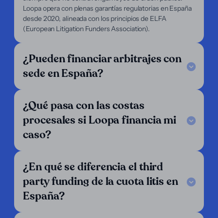
Abogados
Loopa opera con plenas garantías regulatorias en España
Demandantes
desde 2020, alineada con los principios de ELFA
Soporte
(European Litigation Funders Association).
Legal Notice
FAQ
¿Pueden financiar arbitrajes con
Nuestro criterio
sede en España?
Escríbenos
Síguenos
¿Qué pasa con las costas
LinkedIn
Operamos en:
procesales si Loopa financia mi
caso?
Alemania
Argentina
Austria
Bélgica
Bolivia
Brasil
¿En qué se diferencia el third
Chile
Colombia
Costa Rica
party funding de la cuota litis en
Croacia
Dinamarca
Ecuador
España?
El Salvador
España
Finlandia
Francia
Grecia
Guatemala