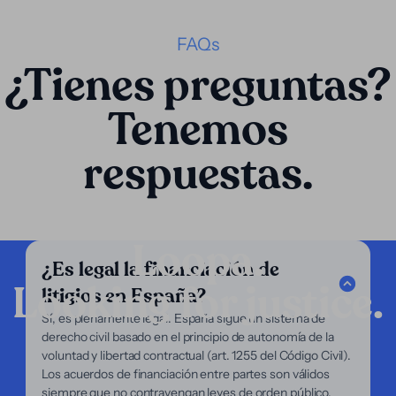
FAQs
¿Tienes preguntas?
Tenemos
respuestas.
Loopa.
¿Es legal la financiación de
Looking for justice.
litigios en España?
Compañía
Sí, es plenamente legal. España sigue un sistema de
derecho civil basado en el principio de autonomía de la
Servicios
voluntad y libertad contractual (art. 1255 del Código Civil).
Enfoque
Los acuerdos de financiación entre partes son válidos
Nosotros
siempre que no contravengan leyes de orden público.