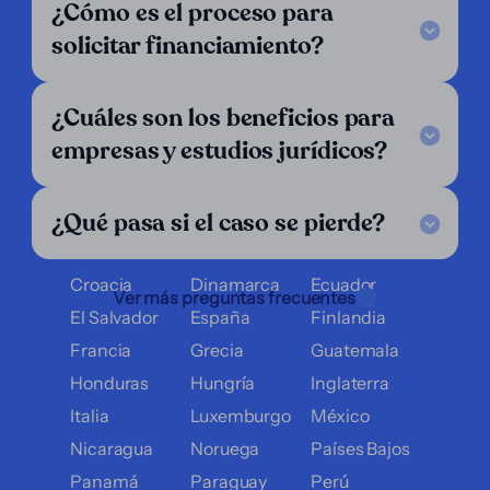
¿Cómo es el proceso para
Nuestro criterio
Escríbenos
solicitar financiamiento?
Síguenos
LinkedIn
¿Cuáles son los beneficios para
Operamos en:
empresas y estudios jurídicos?
Alemania
Argentina
Austria
¿Qué pasa si el caso se pierde?
Bélgica
Bolivia
Brasil
Chile
Colombia
Costa Rica
Croacia
Dinamarca
Ecuador
Ver más preguntas frecuentes
El Salvador
España
Finlandia
Francia
Grecia
Guatemala
Honduras
Hungría
Inglaterra
Italia
Luxemburgo
México
Nicaragua
Noruega
Países Bajos
Panamá
Paraguay
Perú