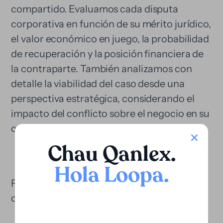
compartido. Evaluamos cada disputa
corporativa en función de su mérito jurídico,
el valor económico en juego, la probabilidad
de recuperación y la posición financiera de
la contraparte. También analizamos con
detalle la viabilidad del caso desde una
perspectiva estratégica, considerando el
impacto del conflicto sobre el negocio en su
conjunto.
Chau Qanlex
.
Hola Loopa
.
Financiamos una amplia gama de litigios
corporativos: