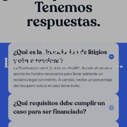
Tenemos
respuestas.
Loopa.
¿Qué es la financiación de litigios
Looking for justice.
y cómo funciona?
Compañía
La financiación de litigios es un modelo donde un tercero
aporta los fondos necesarios para llevar adelante un
Servicios
reclamo legal con mérito. A cambio, recibe un porcentaje
Enfoque
del recupero solo si el caso tiene éxito.
Nosotros
Abogados
Demandantes
¿Qué requisitos debe cumplir un
Soporte
caso para ser financiado?
Legal Notice
FAQ