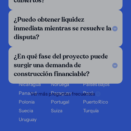
Operamos en:
cubiertos?
Alemania
Argentina
Austria
¿Puedo obtener liquidez
Bélgica
Bolivia
Brasil
inmediata mientras se resuelve la
Chile
Colombia
Costa Rica
disputa?
Croacia
Dinamarca
Ecuador
El Salvador
España
Finlandia
¿En qué fase del proyecto puede
Francia
Grecia
Guatemala
surgir una demanda de
Honduras
Hungría
Inglaterra
construcción financiable?
Italia
Luxemburgo
México
Nicaragua
Noruega
Países Bajos
Panamá
Paraguay
Perú
Ver más preguntas frecuentes
Polonia
Portugal
Puerto Rico
Suecia
Suiza
Turquía
Uruguay