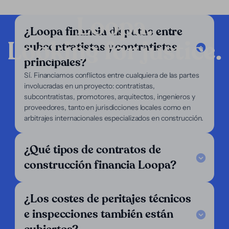
Loopa.
¿Loopa financia disputas entre
Looking for justice.
subcontratistas y contratistas
Compañía
principales?
Servicios
Sí. Financiamos conflictos entre cualquiera de las partes
Enfoque
involucradas en un proyecto: contratistas,
Nosotros
subcontratistas, promotores, arquitectos, ingenieros y
Abogados
proveedores, tanto en jurisdicciones locales como en
Demandantes
arbitrajes internacionales especializados en construcción.
Soporte
¿Qué tipos de contratos de
Legal Notice
FAQ
construcción financia Loopa?
Nuestro criterio
Escríbenos
Síguenos
¿Los costes de peritajes técnicos
e inspecciones también están
LinkedIn