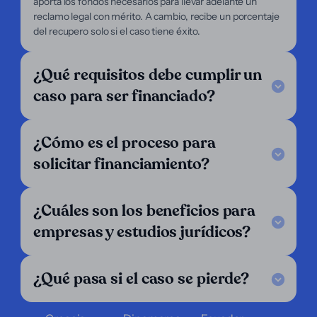
aporta los fondos necesarios para llevar adelante un
Servicios
reclamo legal con mérito. A cambio, recibe un porcentaje
Enfoque
del recupero solo si el caso tiene éxito.
Nosotros
Abogados
Demandantes
¿Qué requisitos debe cumplir un
Soporte
caso para ser financiado?
Legal Notice
FAQ
¿Cómo es el proceso para
Nuestro criterio
Escríbenos
solicitar financiamiento?
Síguenos
LinkedIn
¿Cuáles son los beneficios para
Operamos en:
empresas y estudios jurídicos?
Alemania
Argentina
Austria
¿Qué pasa si el caso se pierde?
Bélgica
Bolivia
Brasil
Chile
Colombia
Costa Rica