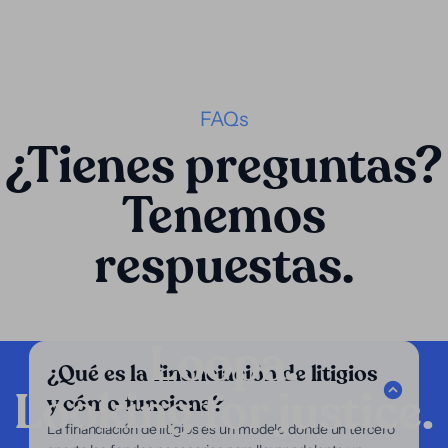
FAQs
¿Tienes preguntas?
Tenemos
respuestas.
Loopa.
¿Qué es la financiación de litigios
Looking for justice.
y cómo funciona?
Compañía
La financiación de litigios es un modelo donde un tercero