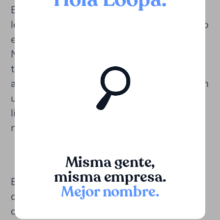
Esto permite no solo cubrir los gastos
legales, sino también transformar el reclamo
en una fuente de liquidez inmediata.
Nuestro modelo es sin recurso: si el caso no
tiene éxito, el cliente no devuelve lo
aportado. Esto convierte a la financiación en
una herramienta de gestión del riesgo que
libera recursos y mejora la posición
negociadora.
Misma gente,
misma empresa.
Evaluamos demandas por infracción de
Mejor nombre
.
derechos de autor, patentes, marcas,
diseños, secretos industriales,
know-how
,