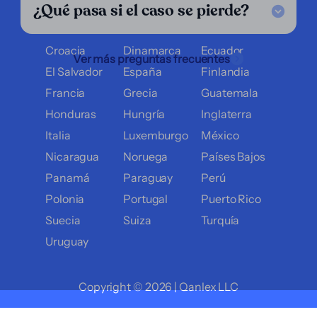
¿Qué pasa si el caso se pierde?
Bélgica
Bolivia
Brasil
Chile
Colombia
Costa Rica
Croacia
Dinamarca
Ecuador
Ver más preguntas frecuentes
El Salvador
España
Finlandia
Francia
Grecia
Guatemala
Honduras
Hungría
Inglaterra
Italia
Luxemburgo
México
Nicaragua
Noruega
Países Bajos
Panamá
Paraguay
Perú
Polonia
Portugal
Puerto Rico
Suecia
Suiza
Turquía
Uruguay