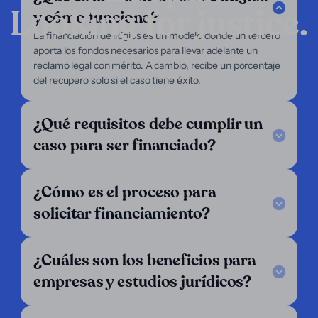
Looking for justice.
y cómo funciona?
Compañía
La financiación de litigios es un modelo donde un tercero
aporta los fondos necesarios para llevar adelante un
Servicios
reclamo legal con mérito. A cambio, recibe un porcentaje
Enfoque
del recupero solo si el caso tiene éxito.
Nosotros
Abogados
Demandantes
¿Qué requisitos debe cumplir un
Soporte
caso para ser financiado?
Legal Notice
FAQ
¿Cómo es el proceso para
Nuestro criterio
Escríbenos
solicitar financiamiento?
Síguenos
LinkedIn
¿Cuáles son los beneficios para
Operamos en:
empresas y estudios jurídicos?
Alemania
Argentina
Austria