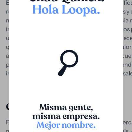
El litigio judicial en Venezuela presenta desafí
Hola Loopa
.
relacionados con la duración de los procesos y e
montos reclamados. Aunque la jurisprudencia r
indexación de las sentencias, la espera de años
un riesgo financiero considerable. Loopa ofre
que permite a los demandantes adelantar valor 
activo litigioso futuro. Esto transforma una cue
plazo en capital de trabajo inmediato, mitigando
incertidumbre asociada a los tiempos procesales
Conclusión
Misma gente,
misma empresa.
El ingreso del financiamiento de litigios al me
Mejor nombre
.
modernización de los servicios legales del país.