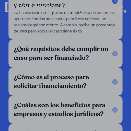
Looking for justice.
y cómo funciona?
Compañía
La financiación de litigios es un modelo donde un tercero
aporta los fondos necesarios para llevar adelante un
Servicios
reclamo legal con mérito. A cambio, recibe un porcentaje
Enfoque
del recupero solo si el caso tiene éxito.
Nosotros
Abogados
Demandantes
¿Qué requisitos debe cumplir un
Soporte
caso para ser financiado?
Legal Notice
FAQ
¿Cómo es el proceso para
Nuestro criterio
Escríbenos
solicitar financiamiento?
Síguenos
LinkedIn
¿Cuáles son los beneficios para
Operamos en:
empresas y estudios jurídicos?
Alemania
Argentina
Austria