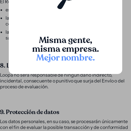
El Remitente declara que:
está autorizado a compartir la información enviada;
la divulgación no viola ninguna obligación de
confidencialidad aplicable;
la información proporcionada es precisa según su leal
Misma gente,
saber y entender.
misma empresa.
Mejor nombre
.
8. Limitación de responsabilidad
Loopa no será responsable de ningún daño indirecto,
incidental, consecuente o punitivo que surja del Envío o del
proceso de evaluación.
9. Protección de datos
Los datos personales, en su caso, se procesarán únicamente
con el fin de evaluar la posible transacción y de conformidad