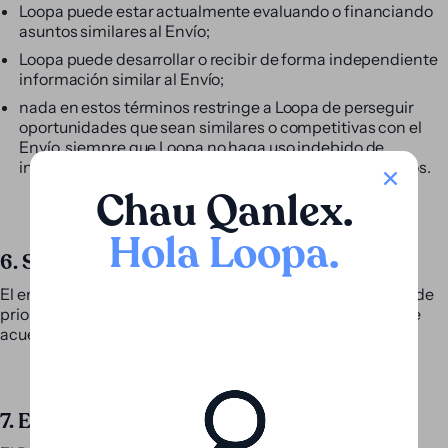
Loopa puede estar actualmente evaluando o financiando
asuntos similares al Envío;
Loopa puede desarrollar o recibir de forma independiente
información similar al Envío;
nada en estos términos restringe a Loopa de perseguir
oportunidades que sean similares o competitivas con el
Envío, siempre que Loopa no haga uso indebido de
información confidencial en violación de estos términos.
Chau Qanlex
.
Hola Loopa
.
6. Sin exclusividad
El envío de información no otorga exclusividad, derechos de
prioridad ni ningún derecho a compensación, salvo que se
acuerde expresamente por escrito.
7. Exactitud de la información