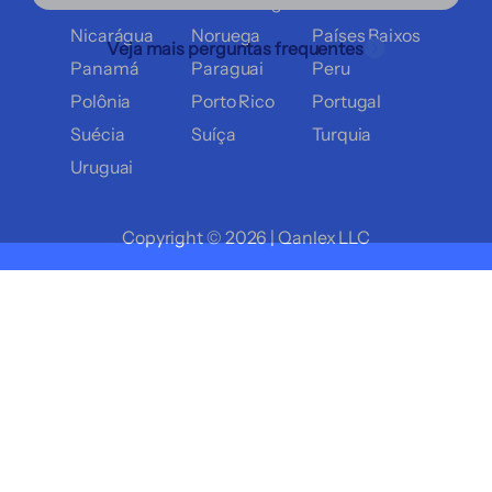
Itália
Luxemburgo
México
Nicarágua
Noruega
Países Baixos
Veja mais perguntas frequentes
Panamá
Paraguai
Peru
Polônia
Porto Rico
Portugal
Suécia
Suíça
Turquia
Uruguai