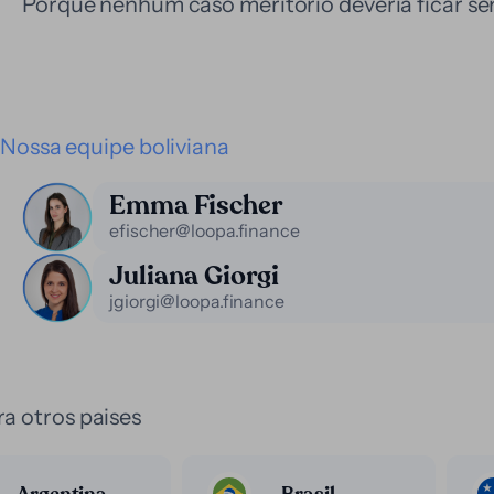
Porque nenhum caso meritório deveria ficar sem
Nossa equipe boliviana
Emma Fischer
efischer@loopa.finance
Juliana Giorgi
jgiorgi@loopa.finance
a otros paises
Argentina
Brasil