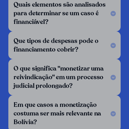
Quais elementos são analisados
Legal Notice
para determinar se um caso é
FAQ
financiável?
Nossos critérios
Fale conosco
Siga-nos
Que tipos de despesas pode o
financiamento cobrir?
LinkedIn
Operamos em:
O que significa "monetizar uma
Alemanha
Argentina
Áustria
reivindicação" em um processo
Bélgica
Bolívia
Brasil
judicial prolongado?
Chile
Colômbia
Costa Rica
Croácia
Dinamarca
El Salvador
Em que casos a monetização
Equador
Espanha
Finlândia
costuma ser mais relevante na
França
Grécia
Guatemala
Bolívia?
Honduras
Hungria
Inglaterra