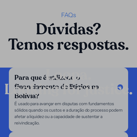
FAQs
Dúvidas?
Temos respostas.
Loopa.
Para que é utilizado o
Looking for justice.
financiamento de litígios na
Empresa
Bolívia?
Nossos serviços
É usado para avançar em disputas com fundamentos
Nosso foco
sólidos quando os custos e a duração do processo podem
Sobre nós
afetar a liquidez ou a capacidade de sustentar a
Advogados
reivindicação.
Demandantes
Suporte