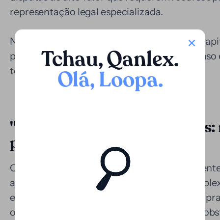
representação legal especializada.
Neste campo, a Loopa oferece não apenas capi
Tchau, Qanlex
.
para estruturar a estratégia financeira do cas
todo o processo arbitral.
Olá, Loopa
.
"Aplicação em litígios judiciai
processos prolongados"
Os processos judiciais na Bolívia, especialmente
administrativa, costumam ser longos e complexo
em reclamações com múltiplos recursos, os pr
os cinco anos. Esta situação representa um ob