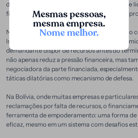
demandantes com necessidades urgentes de li
Mesmas pessoas,
financeira limitada para sustentar um litígio p
mesma empresa.
Nome melhor
.
Neste contexto, a Loopa propõe uma solução c
Isso significa antecipar parte do valor econômic
demandante dispor de recursos antes do términ
não apenas reduz a pressão financeira, mas ta
negociadora da parte financiada, especialment
táticas dilatórias como mecanismo de defesa.
Na Bolívia, onde muitas empresas e particulare
reclamações por falta de recursos, o financiame
ferramenta de empoderamento: uma forma de tor
eficaz, mesmo em um sistema com desafios estr