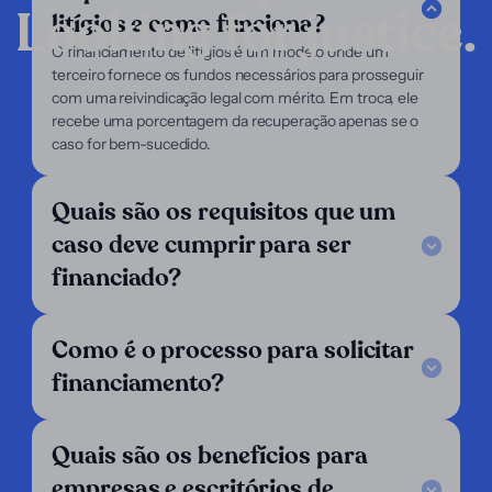
Looking for justice.
litígios e como funciona?
Empresa
O financiamento de litígios é um modelo onde um
terceiro fornece os fundos necessários para prosseguir
Nossos serviços
com uma reivindicação legal com mérito. Em troca, ele
Nosso foco
recebe uma porcentagem da recuperação apenas se o
Sobre nós
caso for bem-sucedido.
Advogados
Demandantes
Suporte
Quais são os requisitos que um
caso deve cumprir para ser
Legal Notice
FAQ
financiado?
Nossos critérios
Fale conosco
Siga-nos
Como é o processo para solicitar
financiamento?
LinkedIn
Operamos em:
Quais são os benefícios para
Alemanha
Argentina
Áustria
empresas e escritórios de