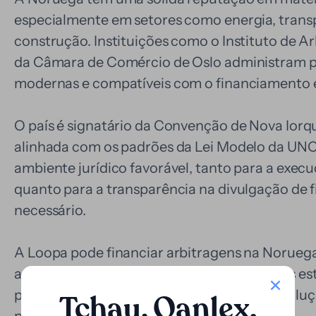
especialmente em setores como energia, transp
construção. Instituições como o Instituto de A
da Câmara de Comércio de Oslo administram pr
modernas e compatíveis com o financiamento 
O país é signatário da Convenção de Nova Iorque
alinhada com os padrões da Lei Modelo da UN
ambiente jurídico favorável, tanto para a exec
quanto para a transparência na divulgação de
necessário.
A Loopa pode financiar arbitragens na Noruega,
arbitrais, perícias, traduções e outros custos es
partes a acessarem esse mecanismo de resoluç
Tchau, Qanlex
.
por sua capacidade financeira imediata.