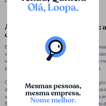
Olá, Loopa
.
Aplicação em litígios judiciais:
casos complexos
Embora o sistema judicial norueguês seja acess
comparativos, certos litígios civis ou comerci
montante, com elementos internacionais ou mú
por anos e exigir investimentos significativos.
O modelo da Loopa permite monetizar o litígio
Mesmas pessoas,
da reivindicação e cobrir os custos associados 
mesma empresa.
seu capital. Isso é especialmente valioso para
Nome melhor
.
fluxo de caixa ou para indivíduos enfrentando 