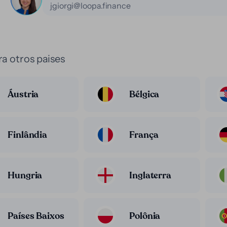
jgiorgi@loopa.finance
a otros paises
Áustria
Bélgica
Finlândia
França
Hungria
Inglaterra
Países Baixos
Polônia