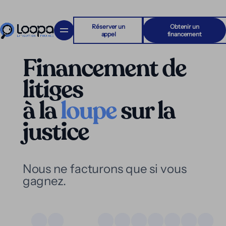
Réserver un
Obtenir un
appel
financement
Financement de
litiges
à
la
loupe
sur
la
justice
Nous ne facturons que si vous
gagnez.