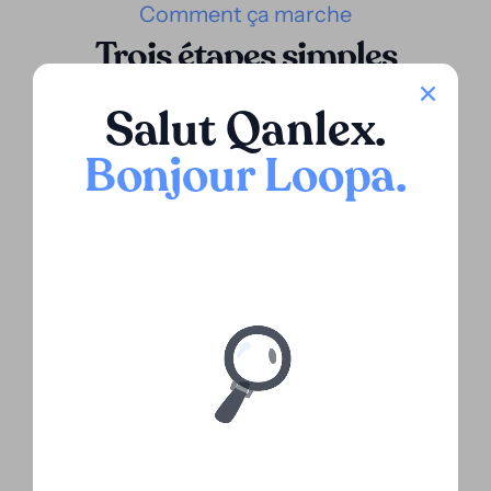
Comment ça marche
Trois étapes simples
Salut Qanlex
.
Bonjour Loopa
.
1
2
3