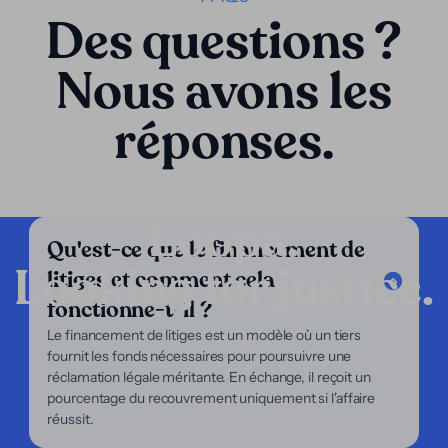
Des questions ?
Nous avons les
réponses.
Loopa.
Qu'est-ce que le financement de
Looking for justice.
litiges et comment cela
Entreprise
fonctionne-t-il ?
Nos services
Le financement de litiges est un modèle où un tiers
Notre approche
fournit les fonds nécessaires pour poursuivre une
À propos de nous
réclamation légale méritante. En échange, il reçoit un
Pour les avocats
pourcentage du recouvrement uniquement si l'affaire
Pour les plaignants
réussit.
Support