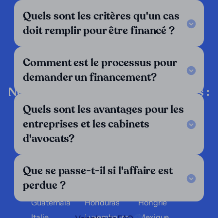
Quels sont les critères qu'un cas
Legal Notice
FAQ
doit remplir pour être financé ?
Nos critères
Contactez-nous
Suivez-nous
Comment est le processus pour
demander un financement?
LinkedIn
Nous opérons dans les pays suivants :
Quels sont les avantages pour les
Allemagne
Angleterre
Argentine
entreprises et les cabinets
Autriche
Belgique
Bolivie
d'avocats?
Brésil
Chili
Colombie
Costa Rica
Croatie
Danemark
Que se passe-t-il si l'affaire est
El Salvador
Équateur
Espagne
perdue ?
Finlande
France
Grèce
Guatemala
Honduras
Hongrie
Italie
Luxembourg
Mexique