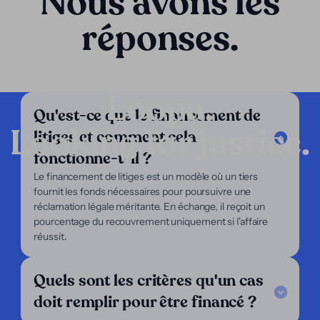
Nous avons les
réponses.
Loopa.
Qu'est-ce que le financement de
Looking for justice.
litiges et comment cela
Entreprise
fonctionne-t-il ?
Nos services
Le financement de litiges est un modèle où un tiers
Notre approche
fournit les fonds nécessaires pour poursuivre une
À propos de nous
réclamation légale méritante. En échange, il reçoit un
Pour les avocats
pourcentage du recouvrement uniquement si l'affaire
Pour les plaignants
réussit.
Support
Quels sont les critères qu'un cas
Legal Notice
FAQ
doit remplir pour être financé ?
Nos critères