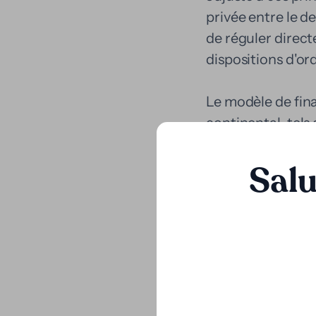
privée entre le de
de réguler direct
dispositions d'ord
Le modèle de fina
continental, tels 
reconnue et régul
des droits sur le
Salu
prendre en charge
pratique de la cu
en échange d'une 
le fait que le fin
assumant le risq