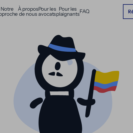
Notre
À propos
Pour les
Pour les
FAQ
Ré
pproche
de nous
avocats
plaignants