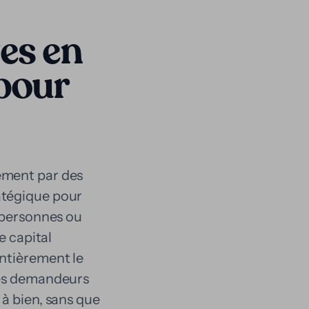
ges en
 pour
ement par des
atégique pour
x personnes ou
e capital
entièrement le
les demandeurs
 à bien, sans que