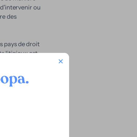
 d'intervenir ou
tre des
s pays de droit
s litigieux est
r peut acquérir
 échange de
oopa
.
arable à la
isque économique
rence réside dans
 le financier
hange.