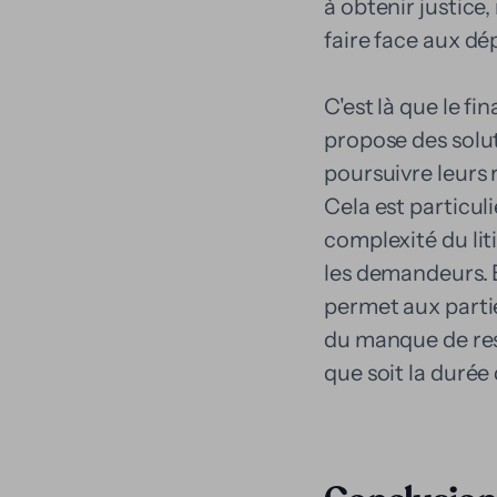
à obtenir justice
faire face aux dé
C'est là que le f
propose des solu
poursuivre leurs
Cela est particul
complexité du li
les demandeurs. E
permet aux partie
du manque de ress
que soit la durée