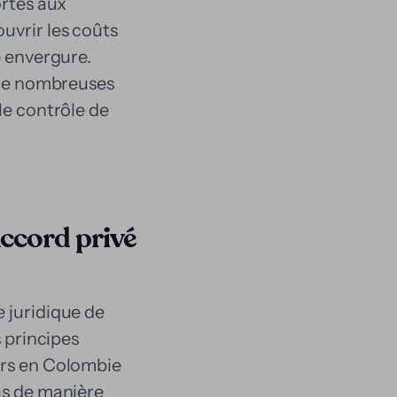
ortes aux
uvrir les coûts
e envergure.
, de nombreuses
le contrôle de
accord privé
e juridique de
s principes
ers en Colombie
us de manière