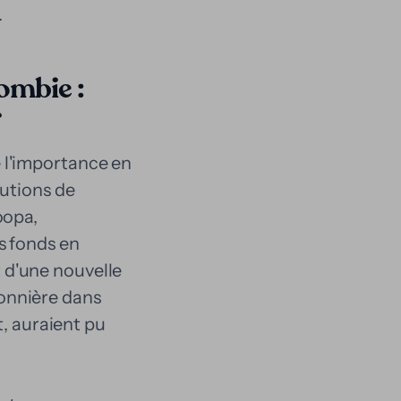
.
ombie :
r
 l'importance en
lutions de
oopa,
s fonds en
 d'une nouvelle
pionnière dans
t, auraient pu