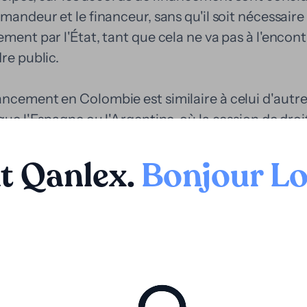
mandeur et le financeur, sans qu'il soit nécessaire
ement par l'État, tant que cela ne va pas à l'encon
re public.
ncement en Colombie est similaire à celui d'autre
que l'Espagne ou l'Argentine, où la cession de droit
ée dans l'ordre juridique. Dans ce cas, le financeu
s bénéfices économiques découlant d'un litige, en
t Qanlex
.
Bonjour L
 les coûts de celui-ci. Ce type d'accord est comp
ota litis, dans laquelle les avocats assument le r
partie du résultat économique du litige. La diffé
ancement de litiges est une forme d'investissement,
ue et obtenant un retour sur investissement en éc