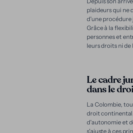
Depuis son arrivé
plaideurs qui ne 
d'une procédure j
Grâce à la flexib
personnes et entr
leurs droits ni de
Le cadre ju
dans le dro
La Colombie, tout
droit continental,
d'autonomie et de
s'ajuste à ces pr