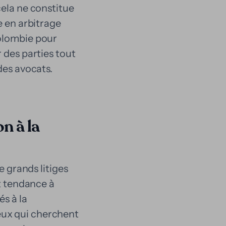
cela ne constitue
e en arbitrage
Colombie pour
 des parties tout
des avocats.
on à la
e grands litiges
nt tendance à
és à la
eux qui cherchent