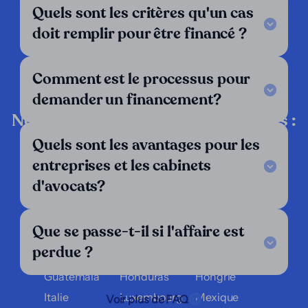
Quels sont les critères qu'un cas
Legal Notice
FAQ
doit remplir pour être financé ?
Nos critères
Contactez-nous
Suivez-nous
Comment est le processus pour
demander un financement?
LinkedIn
Nous opérons dans les pays suivants :
Quels sont les avantages pour les
Allemagne
Angleterre
Argentine
entreprises et les cabinets
Autriche
Belgique
Bolivie
d'avocats?
Brésil
Chili
Colombie
Costa Rica
Croatie
Danemark
Que se passe-t-il si l'affaire est
El Salvador
Équateur
Espagne
perdue ?
Finlande
France
Grèce
Guatemala
Honduras
Hongrie
Italie
Luxembourg
Mexique
Voir plus de FAQ