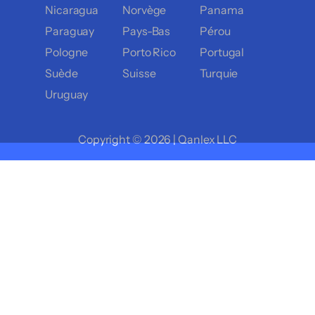
Nicaragua
Norvège
Panama
Paraguay
Pays-Bas
Pérou
Pologne
Porto Rico
Portugal
Suède
Suisse
Turquie
Uruguay