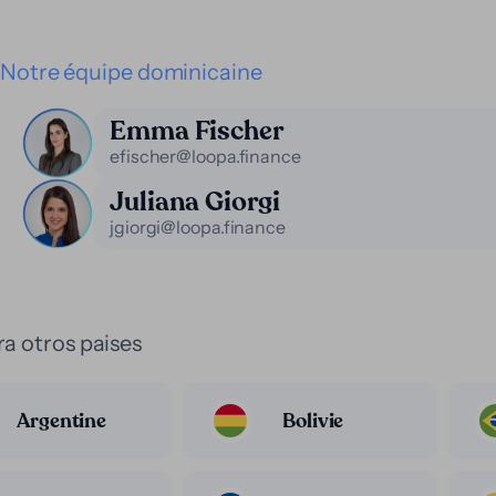
Notre équipe dominicaine
Emma Fischer
efischer@loopa.finance
Juliana Giorgi
jgiorgi@loopa.finance
a otros paises
Argentine
Bolivie