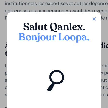
institutionnels, les expertises et autres dépen
entreprises ou aux personnes ayant des revendi
l'arbitrage sans être limitées par le manque de 
Salut Qanlex
.
Bonjour Loopa
.
Application dans les litiges judi
temps
Un des principaux défis du système judiciaire d
procédures. Les litiges civils ou commerciaux 
avant d'aboutir à un jugement définitif, surtout
ou passant par différentes instances. Pendant 
supporter les coûts du litige sans garantie de 