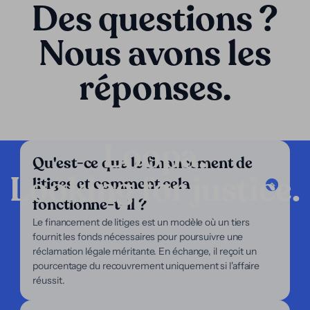
Des questions ?
Nous avons les
réponses.
Loopa.
Qu'est-ce que le financement de
Looking for justice.
litiges et comment cela
Entreprise
fonctionne-t-il ?
Nos services
Le financement de litiges est un modèle où un tiers
Notre approche
fournit les fonds nécessaires pour poursuivre une
À propos de nous
réclamation légale méritante. En échange, il reçoit un
Pour les avocats
pourcentage du recouvrement uniquement si l'affaire
Pour les plaignants
réussit.
Support