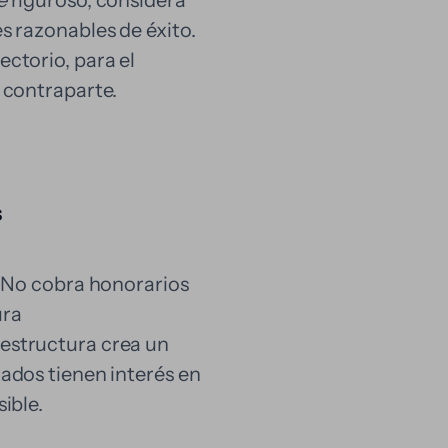
e
riguroso, considera
s razonables de éxito.
ectorio, para el
a contraparte.
s
a. No cobra honorarios
ura
estructura crea un
rados tienen interés en
ible.