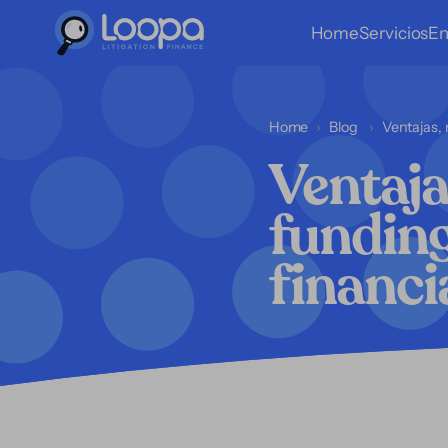
Home
Servicios
En
Home
Blog
Ventajas, 
Ventajas
funding
financi