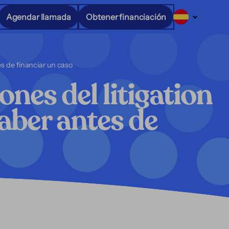
Agendar llamada
Obtener financiación
es de financiar un caso
ones del litigation
saber antes de