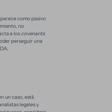
o aparece como pasivo
amiento, no
cta a los
covenants
poder perseguir una
TDA.
n un caso, está
nalistas legales y