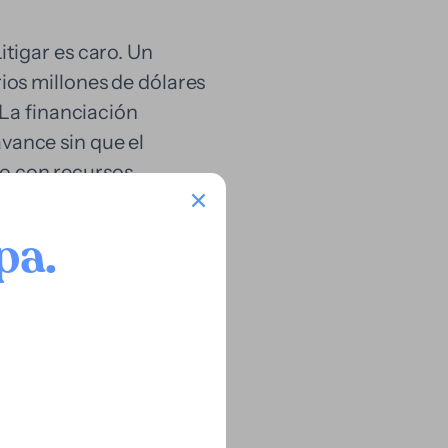
itigar es caro. Un
ios millones de dólares
. La financiación
vance sin que el
o con recursos
pa
.
s o insolventes. Cada
ble optan por
que prefieren destinar
ón financiera, no una