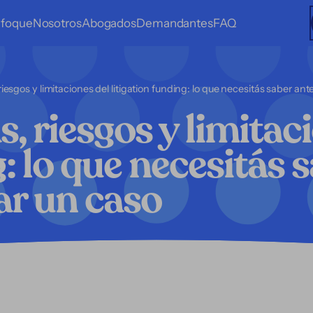
foque
Nosotros
Abogados
Demandantes
FAQ
riesgos y limitaciones del litigation funding: lo que necesitás saber ant
, riesgos y limitaci
: lo que necesitás 
ar un caso