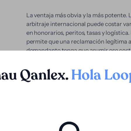
La ventaja más obvia y la más potente. L
arbitraje internacional puede costar var
en honorarios, peritos, tasas y logística
permite que una reclamación legítima a
demandante tenga que asumir ese cost
propios.
au Qanlex
.
Hola Loo
Esto no aplica solo a empresas pequeña
vez más corporaciones con caja disponi
financiar sus litigios externamente por
ese capital a operaciones. Es una decisi
señal de debilidad.