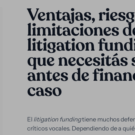
Ventajas, riesg
limitaciones d
litigation fund
que necesitás 
antes de finan
caso
El
litigation funding
tiene muchos defen
críticos vocales. Dependiendo de a quién