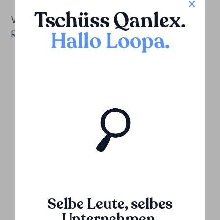
Tschüss Qanlex
.
Wir finanzieren Schiedsverfahren im
Hallo Loopa
.
Rahmen von:
ICSID
UNCITRAL
Selbe Leute, selbes
Unternehmen.