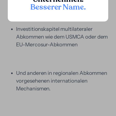
Bilaterale Investitionsverträge
Besserer Name
.
Investitionskapitel multilateraler
Abkommen wie dem USMCA oder dem
EU-Mercosur-Abkommen
Und anderen in regionalen Abkommen
vorgesehenen internationalen
Mechanismen.