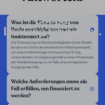
Loopa.
Was ist die Finanzierung von
Looking for justice.
Rechtsstreitigkeiten und wie
Unternehmen
funktioniert sie?
Unsere Dienstleistungen
Die Finanzierung von Rechtsstreitigkeiten ist ein Modell,
Unser Fokus
bei dem ein Dritter die erforderlichen Mittel bereitstellt,
Über uns
um eine rechtliche Klage mit Aussicht auf Erfolg
Für Anwälte
voranzutreiben. Im Gegenzug erhält er einen Prozentsatz
Für Kläger
der Wiedererlangung nur im Falle eines erfolgreichen
Hilfe
Ausgangs des Falls.
Legal Notice
Welche Anforderungen muss ein
FAQ
Unsere Kriterien
Fall erfüllen, um finanziert zu
Kontaktieren Sie uns
werden?
Folgen Sie uns