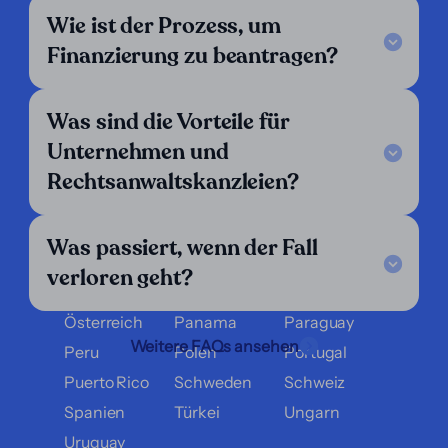
LinkedIn
Wie ist der Prozess, um
Wir sind tätig in:
Finanzierung zu beantragen?
Argentinien
Belgien
Bolivien
Brasilien
Chile
Costa Rica
Was sind die Vorteile für
Dänemark
Deutschland
Ecuador
Unternehmen und
El Salvador
England
Finnland
Rechtsanwaltskanzleien?
Frankreich
Griechenland
Guatemala
Honduras
Italien
Kolumbien
Was passiert, wenn der Fall
Kroatien
Luxemburg
Mexiko
verloren geht?
Nicaragua
Niederlande
Norwegen
Österreich
Panama
Paraguay
Weitere FAQs ansehen
Peru
Polen
Portugal
Puerto Rico
Schweden
Schweiz
Spanien
Türkei
Ungarn
Uruguay