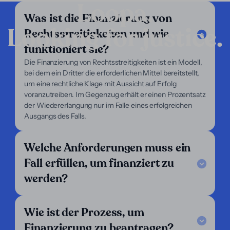
Loopa.
Was ist die Finanzierung von
Looking for justice.
Rechtsstreitigkeiten und wie
Unternehmen
funktioniert sie?
Unsere Dienstleistungen
Die Finanzierung von Rechtsstreitigkeiten ist ein Modell,
Unser Fokus
bei dem ein Dritter die erforderlichen Mittel bereitstellt,
Über uns
um eine rechtliche Klage mit Aussicht auf Erfolg
Für Anwälte
voranzutreiben. Im Gegenzug erhält er einen Prozentsatz
Für Kläger
der Wiedererlangung nur im Falle eines erfolgreichen
Hilfe
Ausgangs des Falls.
Legal Notice
Welche Anforderungen muss ein
FAQ
Unsere Kriterien
Fall erfüllen, um finanziert zu
Kontaktieren Sie uns
werden?
Folgen Sie uns
LinkedIn
Wie ist der Prozess, um
Wir sind tätig in:
Finanzierung zu beantragen?