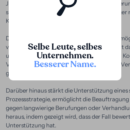
Jahre hinziehen. Dies stellt eine Herausforder
sofortige Liquidität benötigen, oder für Kläger 
Kapazität.
Die von Loopa angebotene Finanzierung ermögl
Selbe Leute, selbes
verfügbares Kapital umzuwandeln und somit da
Unternehmen.
umzuwandeln. Dies ist besonders wertvoll in Ko
Besserer Name
.
Vermögenswiederherstellung, Insolvenzen, Vert
grenzüberschreitenden Streitigkeiten.
Darüber hinaus stärkt die Unterstützung eines 
Prozessstrategie, ermöglicht die Beauftragun
gegen langwierige Berufungen oder Verhandlun
heraus, indem gezeigt wird, dass der Fall bewer
Unterstützung hat.