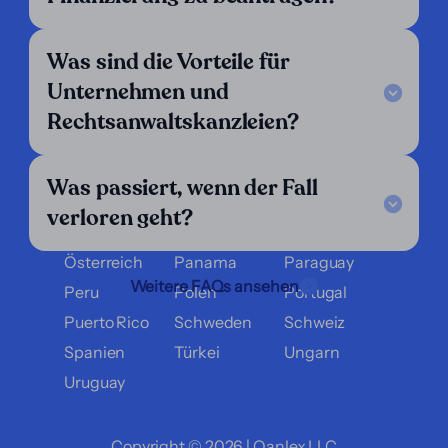
Argentinien
Belgien
Bolivien
Brasilien
Chile
Costa Rica
Was sind die Vorteile für
Dänemark
Deutschland
Ecuador
Unternehmen und
El Salvador
England
Finnland
Rechtsanwaltskanzleien?
Frankreich
Griechenland
Guatemala
Honduras
Italien
Kolumbien
Was passiert, wenn der Fall
Kroatien
Luxemburg
Mexiko
verloren geht?
Nicaragua
Niederlande
Norwegen
Österreich
Panama
Paraguay
Weitere FAQs ansehen
Peru
Polen
Portugal
Puerto Rico
Schweden
Schweiz
Spanien
Türkei
Ungarn
Uruguay