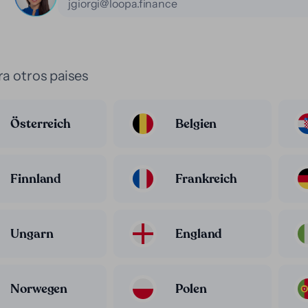
jgiorgi@loopa.finance
a otros paises
Österreich
Belgien
Finnland
Frankreich
Ungarn
England
Norwegen
Polen