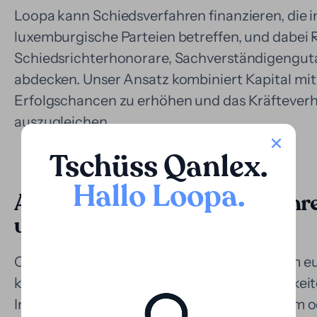
Loopa kann Schiedsverfahren finanzieren, die
luxemburgische Parteien betreffen, und dabei 
Schiedsrichterhonorare, Sachverständigengu
abdecken. Unser Ansatz kombiniert Kapital mit
Erfolgschancen zu erhöhen und das Kräfteverh
auszugleichen.
Tschüss Qanlex
.
Hallo Loopa
.
Anwendung in Gerichtsverfahren
und komplexen Prozessen
Obwohl das luxemburgische Justizsystem im eur
können komplexe Zivil- und Handelsstreitigkei
Instanzen oder in Verfahren mit technischem od