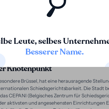
etz hat zwar noch nicht speziell die Finanzierung
tet oder beschränkt sie jedoch auch nicht. Daher 
liche Rahmen, dass Finanzierer wie Loopa sicher u
, immer in Absprache mit dem Kunden und seinem
lbe Leute, selbes Unternehm
Besserer Name
.
im Schiedsverfahren: Brüssel al
her Knotenpunkt
besondere Brüssel, hat eine herausragende Stellun
ternationalen Schiedsgerichtsbarkeit. Die Stadt 
e das CEPANI (Belgisches Zentrum für Schiedsgeri
 der aktivsten und angesehensten Einrichtungen