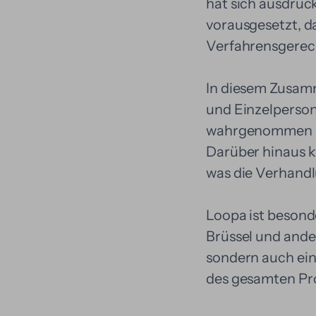
hat sich ausdrück
vorausgesetzt, d
Verfahrensgerech
In diesem Zusam
und Einzelperson
wahrgenommen – 
Darüber hinaus ka
was die Verhandlu
Loopa ist besond
Brüssel und ander
sondern auch ein
des gesamten Pro