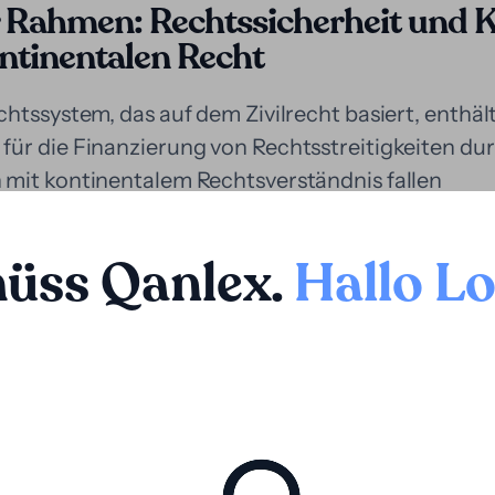
r Rahmen: Rechtssicherheit und 
ntinentalen Recht
htssystem, das auf dem Zivilrecht basiert, enthält
ür die Finanzierung von Rechtsstreitigkeiten durc
mit kontinentalem Rechtsverständnis fallen
einbarungen unter die Vertragsautonomie und sin
allgemeinen Rechtsgrundsätze respektieren.
hüss Qanlex
.
Hallo L
n Prozessrechten ist nach belgischem Recht mögli
ent zur Strukturierung der Vereinbarung zwisch
dem Anspruchsinhaber dar. Diese Abtretung kann 
ittel zur Verteilung des möglichen wirtschaftlich
t die Praxis von Erfolgshonoraren (quota litis) in 
e Offenheit für erfolgsabhängige Vergütungsmodel