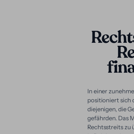
Rechts
Re
fin
In einer zunehm
positioniert sich
diejenigen, die G
gefährden. Das M
Rechtsstreits zu