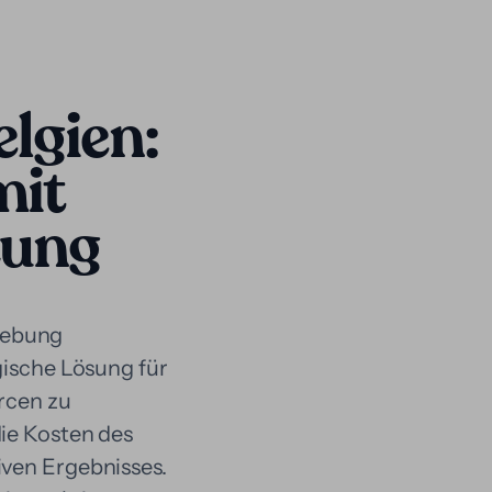
elgien:
mit
zung
gebung
gische Lösung für
urcen zu
die Kosten des
iven Ergebnisses.