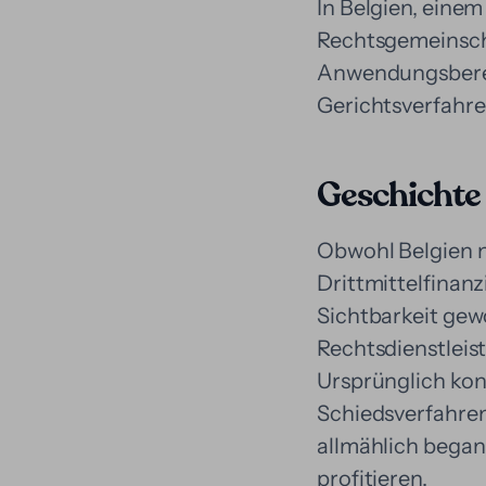
In Belgien, einem
Rechtsgemeinsch
Anwendungsbereic
Gerichtsverfahre
Geschichte 
Obwohl Belgien n
Drittmittelfinanz
Sichtbarkeit gew
Rechtsdienstleis
Ursprünglich konz
Schiedsverfahren
allmählich began
profitieren.