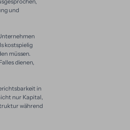
ausgesprochen,
ung und
g Unternehmen
s kostspielig
den müssen.
Falles dienen,
richtsbarkeit in
icht nur Kapital,
struktur während