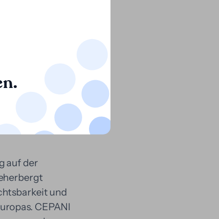
 durch Dritte
ermöglicht der
nd transparent
 Anwalt.
en.
s
g auf der
beherbergt
chtsbarkeit und
 Europas. CEPANI