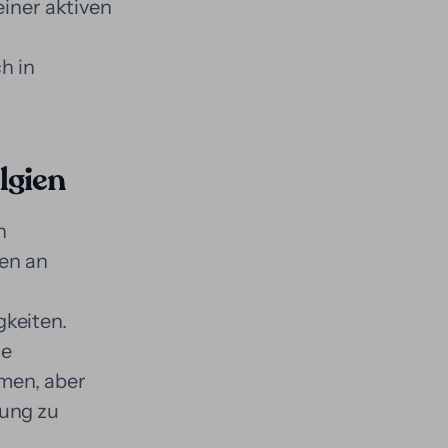
einer aktiven
h in
lgien
n
ren an
gkeiten.
le
hmen, aber
sung zu