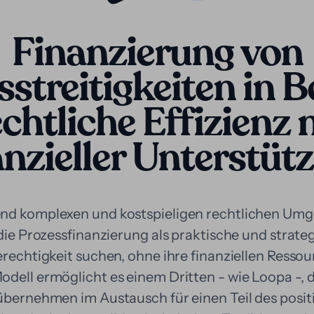
Finanzierung von
streitigkeiten in B
chtliche Effizienz 
anzieller Unterstüt
end komplexen und kostspieligen rechtlichen Um
 die Prozessfinanzierung als praktische und strate
erechtigkeit suchen, ohne ihre finanziellen Resso
odell ermöglicht es einem Dritten - wie Loopa -, 
 übernehmen im Austausch für einen Teil des posit