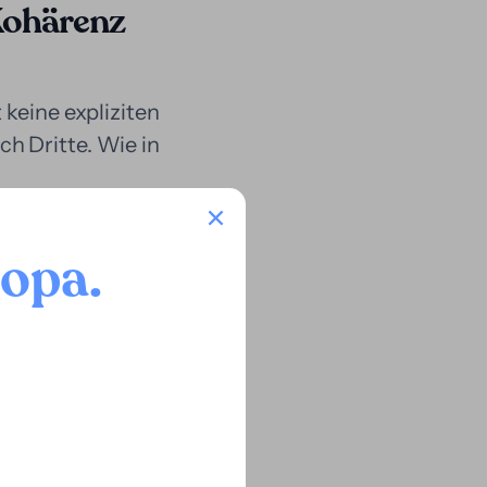
Kohärenz
 keine expliziten
h Dritte. Wie in
d gültig,
oopa
.
ch und stellt ein
en dem
als Sicherheit
en Ergebnisses.
Belgien teilweise
le zeigt.