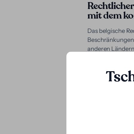
Rechtliche
mit dem ko
Das belgische Rec
Beschränkungen f
anderen Ländern 
Finanzierungsver
solange sie die 
Tsc
Die Abtretung vo
gängiges Instrum
Finanzierer und 
dienen oder als M
Darüber hinaus is
erlaubt, was ein