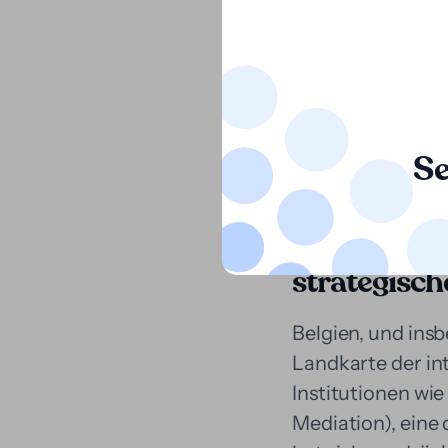
Das belgische Ges
reguliert, verbie
derzeitige recht
arbeiten können
Se
Anwendung 
strategisc
Belgien, und ins
Landkarte der in
Institutionen wi
Mediation), eine