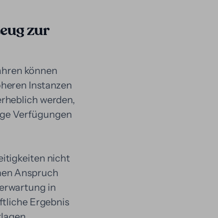
eug zur
rfahren können
öheren Instanzen
erheblich werden,
ige Verfügungen
itigkeiten nicht
inen Anspruch
erwartung in
ftliche Ergebnis
klagen,