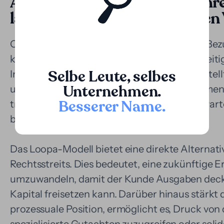
Anwendung in Gerichtsverfahre
langwierigen und kostspieligen
Obwohl das portugiesische Justizsystem in Bezu
können Zivil-, Handels- und Verwaltungsstreiti
Selbe Leute, selbes
Instanzen - sich über Jahre hinziehen. Dies stel
Unternehmen.
und Unternehmen dar, die zwar einen legitimen 
Besserer Name
.
tragen oder auf den endgültigen Ausgang wart
beanspruchten Gelder zu gelangen.
Das Loopa-Modell bietet eine direkte Alternati
Rechtsstreits. Dies bedeutet, eine zukünftige 
umzuwandeln, damit der Kunde Ausgaben decken
Kapital freisetzen kann. Darüber hinaus stärkt 
prozessuale Position, ermöglicht es, Druck von