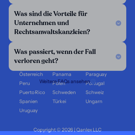
Argentinien
Belgien
Bolivien
Brasilien
Chile
Costa Rica
Was sind die Vorteile für
Dänemark
Deutschland
Ecuador
Unternehmen und
El Salvador
England
Finnland
Rechtsanwaltskanzleien?
Frankreich
Griechenland
Guatemala
Honduras
Italien
Kolumbien
Was passiert, wenn der Fall
Kroatien
Luxemburg
Mexiko
verloren geht?
Nicaragua
Niederlande
Norwegen
Österreich
Panama
Paraguay
Weitere FAQs ansehen
Peru
Polen
Portugal
Puerto Rico
Schweden
Schweiz
Spanien
Türkei
Ungarn
Uruguay