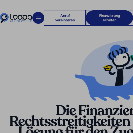
Anruf
Finanzierung
vereinbaren
erhalten
Die Finanzie
Rechtsstreitigkeiten 
Lösung für den Zug