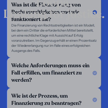
Loopa.
Was ist die Finanzierung von
Looking for justice.
Rechtsstreitigkeiten und wie
Unternehmen
funktioniert sie?
Unsere Dienstleistungen
Die Finanzierung von Rechtsstreitigkeiten ist ein Modell,
Unser Fokus
bei dem ein Dritter die erforderlichen Mittel bereitstellt,
Über uns
um eine rechtliche Klage mit Aussicht auf Erfolg
Für Anwälte
voranzutreiben. Im Gegenzug erhält er einen Prozentsatz
Für Kläger
der Wiedererlangung nur im Falle eines erfolgreichen
Hilfe
Ausgangs des Falls.
Legal Notice
Welche Anforderungen muss ein
FAQ
Unsere Kriterien
Fall erfüllen, um finanziert zu
Kontaktieren Sie uns
werden?
Folgen Sie uns
LinkedIn
Wie ist der Prozess, um
Wir sind tätig in:
Finanzierung zu beantragen?