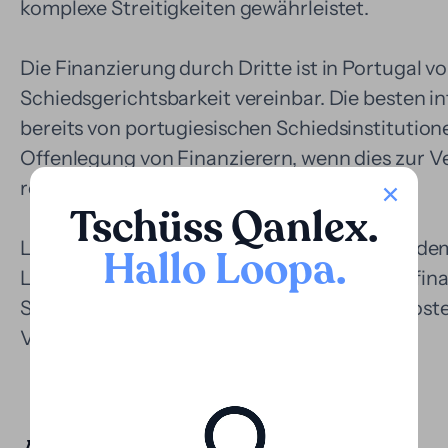
komplexe Streitigkeiten gewährleistet.
Die Finanzierung durch Dritte ist in Portugal vo
Schiedsgerichtsbarkeit vereinbar. Die besten i
bereits von portugiesischen Schiedsinstitutio
Offenlegung von Finanzierern, wenn dies zur V
relevant ist.
Tschüss Qanlex
.
Loopa kann in diesem Kontext eingreifen, indem
Hallo Loopa
.
Lissabon oder anderen Städten des Landes fin
Schiedsgerichtskosten, Sachverständigenkost
Verfahrenskosten abdeckt.