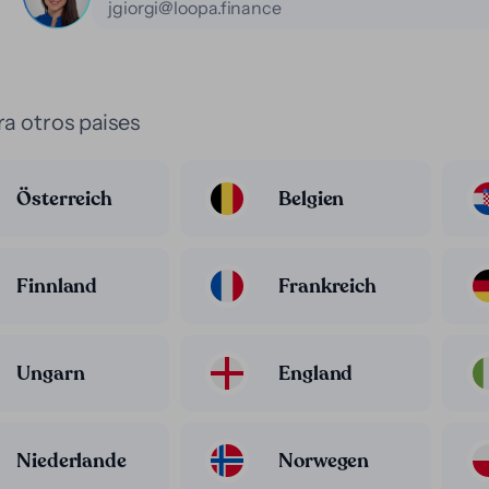
jgiorgi@loopa.finance
a otros paises
Österreich
Belgien
Finnland
Frankreich
Ungarn
England
Niederlande
Norwegen