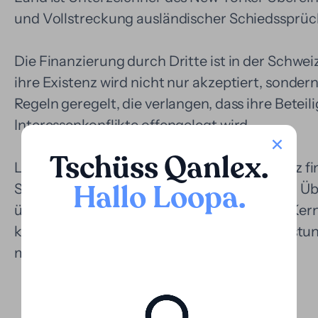
und Vollstreckung ausländischer Schiedssprüc
Die Finanzierung durch Dritte ist in der Schwei
ihre Existenz wird nicht nur akzeptiert, sondern
Regeln geregelt, die verlangen, dass ihre Beteil
Interessenkonflikte offengelegt wird.
Tschüss Qanlex
.
Loopa kann Schiedsverfahren in der Schweiz fi
Hallo Loopa
.
Schiedsgebühren, Sachverständigenkosten, Üb
übernimmt, sodass sich der Kunde auf den Kern
kann, ohne sich um die wirtschaftliche Belast
müssen.