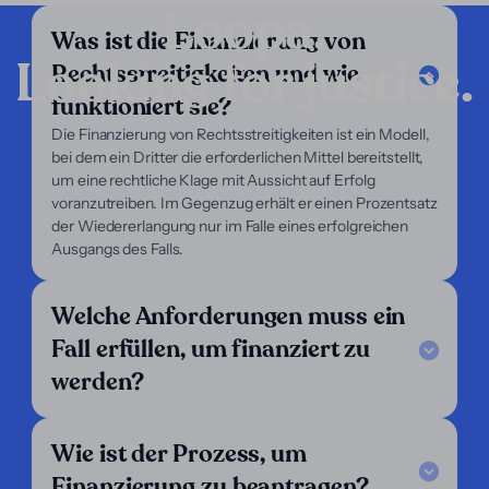
Loopa.
Was ist die Finanzierung von
Looking for justice.
Rechtsstreitigkeiten und wie
Unternehmen
funktioniert sie?
Unsere Dienstleistungen
Die Finanzierung von Rechtsstreitigkeiten ist ein Modell,
Unser Fokus
bei dem ein Dritter die erforderlichen Mittel bereitstellt,
Über uns
um eine rechtliche Klage mit Aussicht auf Erfolg
Für Anwälte
voranzutreiben. Im Gegenzug erhält er einen Prozentsatz
Für Kläger
der Wiedererlangung nur im Falle eines erfolgreichen
Hilfe
Ausgangs des Falls.
Legal Notice
Welche Anforderungen muss ein
FAQ
Unsere Kriterien
Fall erfüllen, um finanziert zu
Kontaktieren Sie uns
werden?
Folgen Sie uns
LinkedIn
Wie ist der Prozess, um
Wir sind tätig in:
Finanzierung zu beantragen?