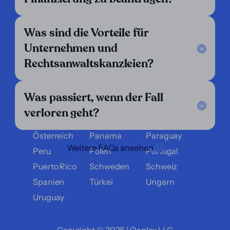
Argentinien
Belgien
Bolivien
Brasilien
Chile
Costa Rica
Was sind die Vorteile für
Dänemark
Deutschland
Ecuador
Unternehmen und
El Salvador
England
Finnland
Rechtsanwaltskanzleien?
Frankreich
Griechenland
Guatemala
Honduras
Italien
Kolumbien
Was passiert, wenn der Fall
Kroatien
Luxemburg
Mexiko
verloren geht?
Nicaragua
Niederlande
Norwegen
Österreich
Panama
Paraguay
Weitere FAQs ansehen
Peru
Polen
Portugal
Puerto Rico
Schweden
Schweiz
Spanien
Türkei
Ungarn
Uruguay