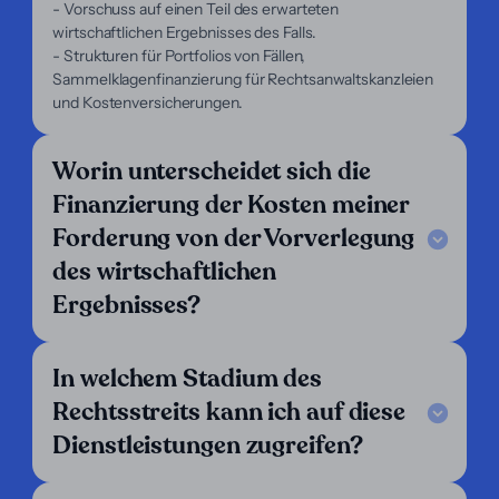
Für Kläger
- Vorschuss auf einen Teil des erwarteten
Hilfe
wirtschaftlichen Ergebnisses des Falls.
- Strukturen für Portfolios von Fällen,
Sammelklagenfinanzierung für Rechtsanwaltskanzleien
Legal Notice
FAQ
und Kostenversicherungen.
Unsere Kriterien
Kontaktieren Sie uns
Worin unterscheidet sich die
Folgen Sie uns
Finanzierung der Kosten meiner
LinkedIn
Forderung von der Vorverlegung
Wir sind tätig in:
des wirtschaftlichen
Ergebnisses?
Argentinien
Belgien
Bolivien
Brasilien
Chile
Costa Rica
Dänemark
Deutschland
Ecuador
In welchem Stadium des
El Salvador
England
Finnland
Rechtsstreits kann ich auf diese
Frankreich
Griechenland
Guatemala
Dienstleistungen zugreifen?
Honduras
Italien
Kolumbien