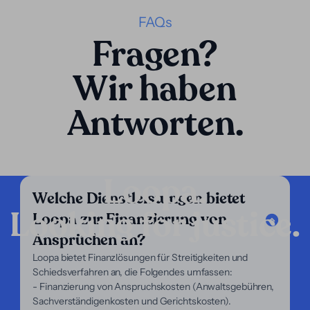
FAQs
Fragen?
Wir haben
Antworten.
Loopa.
Welche Dienstleistungen bietet
Looking for justice.
Loopa zur Finanzierung von
Unternehmen
Ansprüchen an?
Unsere Dienstleistungen
Loopa bietet Finanzlösungen für Streitigkeiten und
Unser Fokus
Schiedsverfahren an, die Folgendes umfassen:
Über uns
- Finanzierung von Anspruchskosten (Anwaltsgebühren,
Für Anwälte
Sachverständigenkosten und Gerichtskosten).