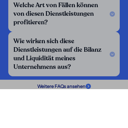
Kroatien
Luxemburg
Mexiko
Welche Art von Fällen können
Nicaragua
Niederlande
Norwegen
von diesen Dienstleistungen
Österreich
Panama
Paraguay
profitieren?
Peru
Polen
Portugal
Puerto Rico
Schweden
Schweiz
Wie wirken sich diese
Spanien
Türkei
Ungarn
Dienstleistungen auf die Bilanz
Uruguay
und Liquidität meines
Unternehmens aus?
Weitere FAQs ansehen