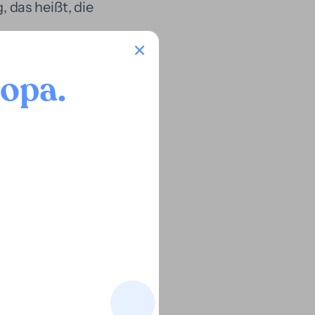
, das heißt, die
.
oopa
.
ten Zugang zur Justiz
Fälle zu sichern – ohne
es Modell für Anwälte
ntrieren, während
fahren nicht stoppen.
es Falls an, bietet
chleunigt, vermeidet
 von der finanziellen