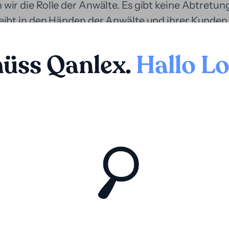
wir die Rolle der Anwälte. Es gibt keine Abtretung
leibt in den Händen der Anwälte und ihrer Kunden
hüss Qanlex
.
Hallo L
 berechtigte Forderung mit den richtigen Fachleu
in Hindernis darstellen sollte, dies zu erreichen.
älte das nötige Kapital, um die Kontinuität ihrer 
i oder ihre Mandanten. Unser flexibles, zugänglich
cht es Anwälten, sich auf die Strategie zu konze
können, dass finanzielle Schwierigkeiten das Ver
ich Loopas Prozessfinanzierung den Dynamiken jed
nzielle Unterstützung die Gerichtsverfahren bes
sen und sichert den Zugang zur Justiz unabhängig