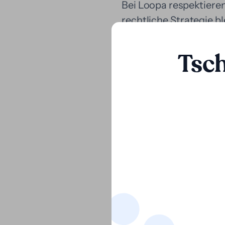
Bei Loopa respektieren 
rechtliche Strategie b
Tsc
Wir glauben, dass jede
haben, und dass Geld ke
Mit Loopa erhalten Anw
Risiko für ihre Kanzle
und Mandanten ermögli
Mandanten sicher sein 
Darüber hinaus passt s
maßgeschneiderte fina
lange Unsicherheitspha