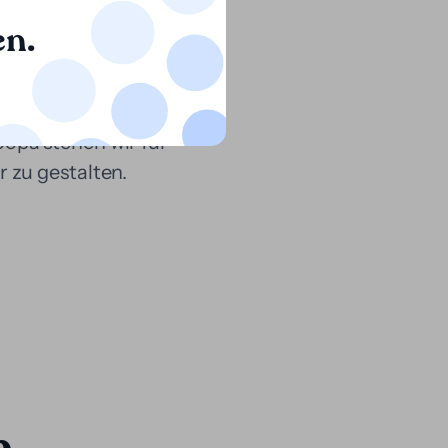
en.
Streitigkeiten zu
ranzugehen, wissend,
oopa stehen wir für
r zu gestalten.