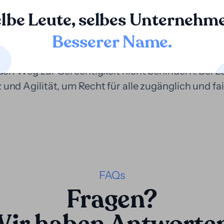
beteiligten Parteien.
lbe Leute, selbes Unternehm
Besserer Name
.
l ist es, Anwälten wie Mandanten die Lösung ihrer 
nterstützung, die nötig ist, um zuversichtlich vo
s den Weg zur Gerechtigkeit nicht behindern. Bei L
und Agilität, um Recht für alle zugänglich und fai
FAQs
Fragen?