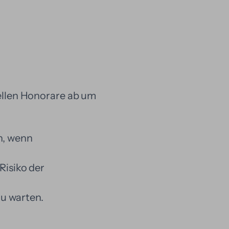
ellen Honorare ab um
n, wenn
Risiko der
zu warten.