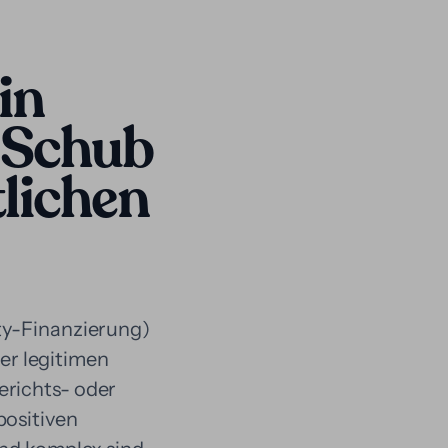
in
r Schub
lichen
rty-Finanzierung)
ner legitimen
erichts- oder
positiven