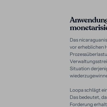
Anwendung 
monetarisie
Das nicaraguanisc
vor erheblichen 
Prozessüberlastu
Verwaltungsstreit
Situation derjen
wiederzugewinne
Loopa schlägt ein
Das bedeutet, da
Forderung erhalt