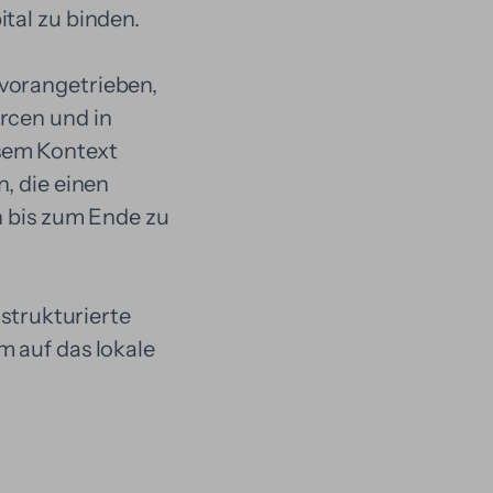
tal zu binden.
 vorangetrieben,
rcen und in
esem Kontext
n, die einen
n bis zum Ende zu
 strukturierte
m auf das lokale