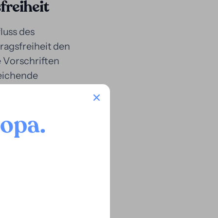
freiheit
luss des
ragsfreiheit den
e Vorschriften
reichende
ngsverträgen, bei
inen Teil des
oopa
.
anischen
che Beziehung
 Dieser