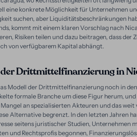
icaragua, wo Rechtsstreitigkeiten oft langwierig 
dell eine konkrete Möglichkeit für Unternehmen u
igkeit suchen, aber Liquiditätsbeschränkungen hab
Fonds, kommt mit einem klaren Vorschlag nach Nica
eren, Risiken teilen und dazu beitragen, dass der 
lich von verfügbarem Kapital abhängt.
der Drittmittelfinanzierung in N
das Modell der Drittmittelfinanzierung noch in de
ckelte formale Branche um diese Figur herum, und 
Mangel an spezialisierten Akteuren und das weit 
se Alternative begrenzt. In den letzten Jahren ha
esse seitens juristischer Studien, Unternehmen m
iten und Rechtsprofis begonnen, Finanzierungslö