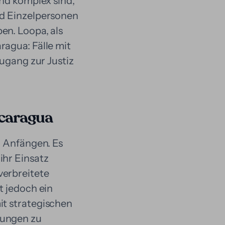
und komplex sind,
nd Einzelpersonen
en. Loopa, als
ragua: Fälle mit
Zugang zur Justiz
icaragua
n Anfängen. Es
ihr Einsatz
verbreitete
t jedoch ein
it strategischen
sungen zu