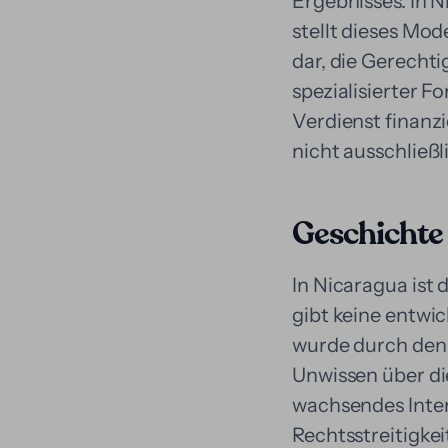
Ergebnisses. In N
stellt dieses Mo
dar, die Gerecht
spezialisierter 
Verdienst finanzi
nicht ausschließ
Geschichte 
In Nicaragua ist 
gibt keine entwi
wurde durch den 
Unwissen über die
wachsendes Inter
Rechtsstreitigke