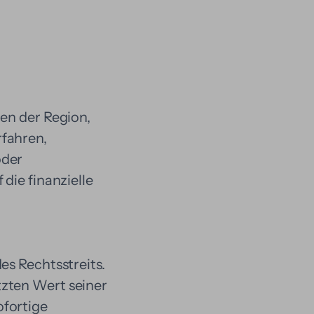
ten der Region,
rfahren,
oder
die finanzielle
es Rechtsstreits.
tzten Wert seiner
ofortige