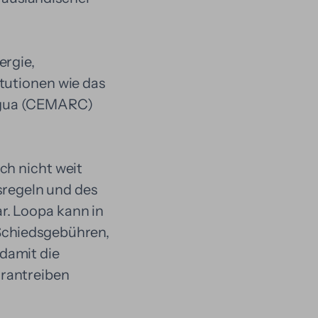
ergie,
tutionen wie das
agua (CEMARC)
ch nicht weit
dsregeln und des
r. Loopa kann in
 Schiedsgebühren,
damit die
orantreiben