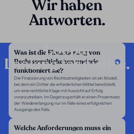
Wir haben
Antworten.
Loopa.
Was ist die Finanzierung von
Looking for justice.
Rechtsstreitigkeiten und wie
Unternehmen
funktioniert sie?
Unsere Dienstleistungen
Die Finanzierung von Rechtsstreitigkeiten ist ein Modell,
Unser Fokus
bei dem ein Dritter die erforderlichen Mittel bereitstellt,
Über uns
um eine rechtliche Klage mit Aussicht auf Erfolg
Für Anwälte
voranzutreiben. Im Gegenzug erhält er einen Prozentsatz
Für Kläger
der Wiedererlangung nur im Falle eines erfolgreichen
Hilfe
Ausgangs des Falls.
Legal Notice
Welche Anforderungen muss ein
FAQ