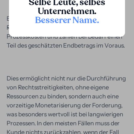
Selbe Leute, selbes
Unternehmen.
Besserer Name
.
Bei Loopa finanzieren wir diese Art von
Rechtsstreitigkeiten, übernehmen die
Prozesskosten und zahlen bei Bedarf einen
Teil des geschätzten Endbetrags im Voraus.
Dies ermöglicht nicht nur die Durchführung
von Rechtsstreitigkeiten, ohne eigene
Ressourcen zu binden, sondern auch eine
vorzeitige Monetarisierung der Forderung,
was besonders wertvoll ist bei langwierigen
Prozessen. In den meisten Fällen muss der
Kunde nichts zurückzahlen, wenn der Fall