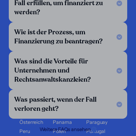
Unsere Kriterien
Fall erfüllen, um finanziert zu
Kontaktieren Sie uns
werden?
Folgen Sie uns
LinkedIn
Wie ist der Prozess, um
Wir sind tätig in:
Finanzierung zu beantragen?
Argentinien
Belgien
Bolivien
Brasilien
Chile
Costa Rica
Was sind die Vorteile für
Dänemark
Deutschland
Ecuador
Unternehmen und
El Salvador
England
Finnland
Rechtsanwaltskanzleien?
Frankreich
Griechenland
Guatemala
Honduras
Italien
Kolumbien
Was passiert, wenn der Fall
Kroatien
Luxemburg
Mexiko
verloren geht?
Nicaragua
Niederlande
Norwegen
Österreich
Panama
Paraguay
Weitere FAQs ansehen
Peru
Polen
Portugal