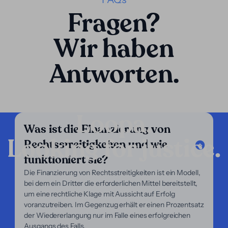
Fragen?
Wir haben
Antworten.
Loopa.
Was ist die Finanzierung von
Looking for justice.
Rechtsstreitigkeiten und wie
Unternehmen
funktioniert sie?
Unsere Dienstleistungen
Die Finanzierung von Rechtsstreitigkeiten ist ein Modell,
Unser Fokus
bei dem ein Dritter die erforderlichen Mittel bereitstellt,
Über uns
um eine rechtliche Klage mit Aussicht auf Erfolg
Für Anwälte
voranzutreiben. Im Gegenzug erhält er einen Prozentsatz
Für Kläger
der Wiedererlangung nur im Falle eines erfolgreichen
Hilfe
Ausgangs des Falls.