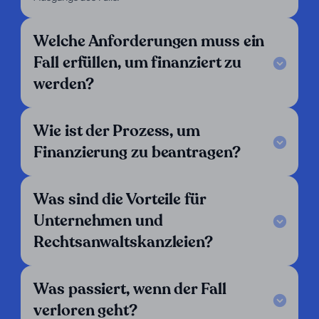
Legal Notice
Welche Anforderungen muss ein
FAQ
Unsere Kriterien
Fall erfüllen, um finanziert zu
Kontaktieren Sie uns
werden?
Folgen Sie uns
LinkedIn
Wie ist der Prozess, um
Wir sind tätig in:
Finanzierung zu beantragen?
Argentinien
Belgien
Bolivien
Brasilien
Chile
Costa Rica
Was sind die Vorteile für
Dänemark
Deutschland
Ecuador
Unternehmen und
El Salvador
England
Finnland
Rechtsanwaltskanzleien?
Frankreich
Griechenland
Guatemala
Honduras
Italien
Kolumbien
Was passiert, wenn der Fall
Kroatien
Luxemburg
Mexiko
verloren geht?