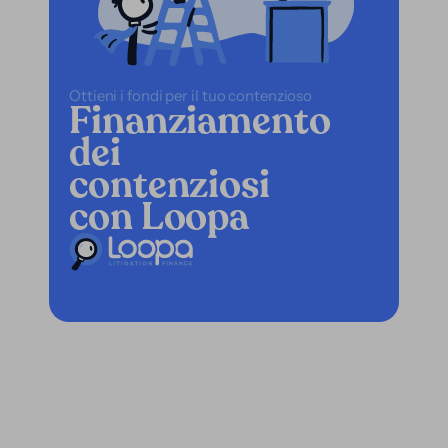
Ottieni i fondi per il tuo contenzioso
Finanziamento
dei
contenziosi
con Loopa