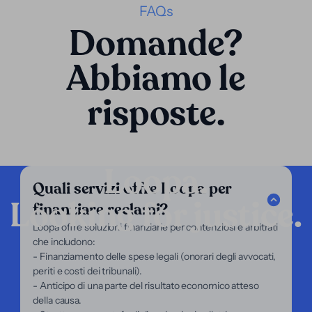
FAQs
Domande?
Abbiamo le
risposte.
Loopa.
Quali servizi offre Loopa per
Looking for justice.
finanziare reclami?
Azienda
Loopa offre soluzioni finanziarie per contenziosi e arbitrati
che includono:
I nostri servizi
- Finanziamento delle spese legali (onorari degli avvocati,
Il nostro focus
periti e costi dei tribunali).
Chi siamo
- Anticipo di una parte del risultato economico atteso
Per avvocati
della causa.
Per ricorrenti