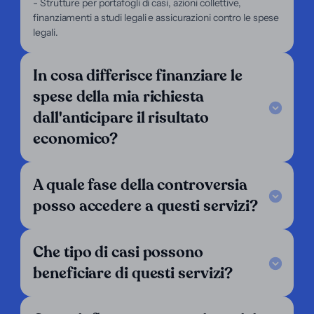
- Strutture per portafogli di casi, azioni collettive,
Supporto
finanziamenti a studi legali e assicurazioni contro le spese
legali.
Legal Notice
FAQ
I nostri criteri
In cosa differisce finanziare le
Contattaci
spese della mia richiesta
Seguici
dall'anticipare il risultato
LinkedIn
economico?
Operiamo in:
Argentina
Austria
Belgio
A quale fase della controversia
Bolivia
Brasile
Cile
posso accedere a questi servizi?
Colombia
Costa Rica
Croazia
Danimarca
Ecuador
El Salvador
Che tipo di casi possono
Finlandia
Francia
Germania
beneficiare di questi servizi?
Grecia
Guatemala
Honduras
Inghilterra
Italia
Lussemburgo