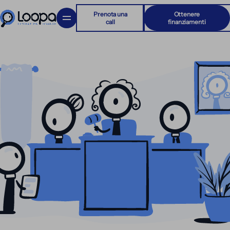
Prenota una
Ottenere
call
finanziamenti