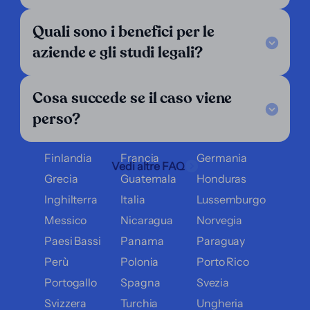
LinkedIn
Quali sono i benefici per le
Operiamo in:
aziende e gli studi legali?
Argentina
Austria
Belgio
Cosa succede se il caso viene
Bolivia
Brasile
Cile
perso?
Colombia
Costa Rica
Croazia
Danimarca
Ecuador
El Salvador
Finlandia
Francia
Germania
Vedi altre FAQ
Grecia
Guatemala
Honduras
Inghilterra
Italia
Lussemburgo
Messico
Nicaragua
Norvegia
Paesi Bassi
Panama
Paraguay
Perù
Polonia
Porto Rico
Portogallo
Spagna
Svezia
Svizzera
Turchia
Ungheria