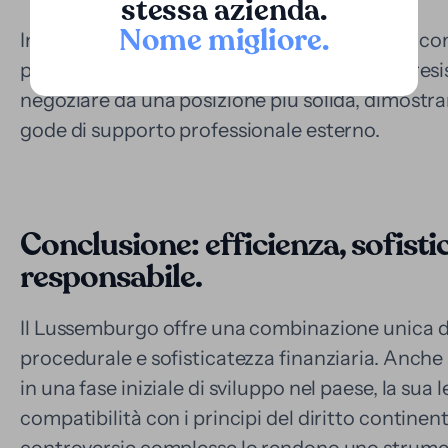
stessa azienda.
Nome migliore
.
Inoltre, il supporto di un fondo specializzato c
processuale, consente di assumere esperti, resis
negoziare da una posizione più solida, dimostran
gode di supporto professionale esterno.
Conclusione: efficienza, sofist
responsabile.
Il Lussemburgo offre una combinazione unica di 
procedurale e sofisticatezza finanziaria. Anche 
in una fase iniziale di sviluppo nel paese, la sua l
compatibilità con i principi del diritto continenta
controversie complesse lo rendono uno strume