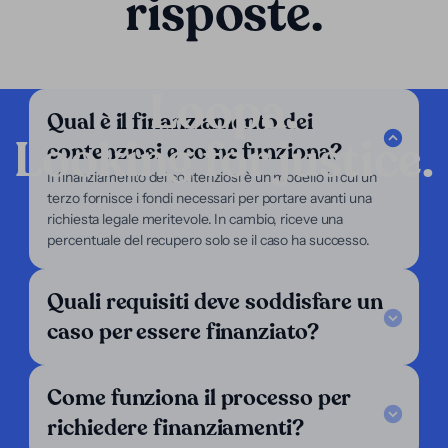
risposte.
Loopa.
Qual è il finanziamento dei
Looking for justice.
contenziosi e come funziona?
Azienda
Il finanziamento dei contenziosi è un modello in cui un
terzo fornisce i fondi necessari per portare avanti una
I nostri servizi
richiesta legale meritevole. In cambio, riceve una
Il nostro focus
percentuale del recupero solo se il caso ha successo.
Chi siamo
Per avvocati
Per ricorrenti
Quali requisiti deve soddisfare un
Supporto
caso per essere finanziato?
Legal Notice
FAQ
Come funziona il processo per
I nostri criteri
Contattaci
richiedere finanziamenti?
Seguici