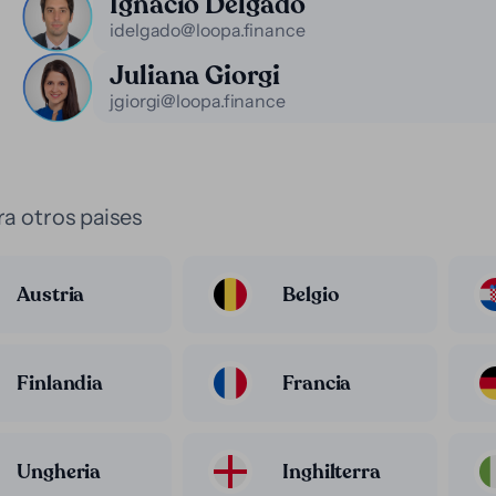
Ignacio Delgado
idelgado@loopa.finance
Juliana Giorgi
jgiorgi@loopa.finance
a otros paises
Austria
Belgio
Finlandia
Francia
Ungheria
Inghilterra