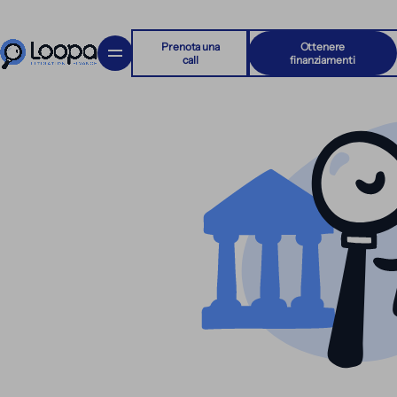
Prenota una
Ottenere
call
finanziamenti