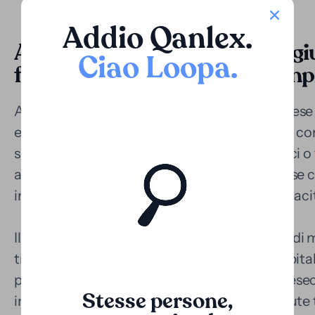
Addio Qanlex
.
Applicazione nei contenziosi giud
Ciao Loopa
.
fronte a processi lunghi e comp
Anche se il sistema giudiziario lussemburghese è
europeo, le controversie civili e commerciali c
superiori o nei processi con contenuti tecnici o
anni. Ciò rappresenta una sfida per le imprese c
immediata o per i ricorrenti con limitate capacit
Il finanziamento offerto da Loopa consente di 
trasformando un diritto in aspettativa in capita
particolarmente prezioso in contesti come esecuz
Stesse persone,
insolvenze, controversie contrattuali o dispute 