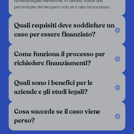
richiesta legale meritevole. In cambio, riceve una
Il nostro focus
percentuale del recupero solo se il caso ha successo.
Chi siamo
Per avvocati
Per ricorrenti
Quali requisiti deve soddisfare un
Supporto
caso per essere finanziato?
Legal Notice
FAQ
Come funziona il processo per
I nostri criteri
Contattaci
richiedere finanziamenti?
Seguici
LinkedIn
Quali sono i benefici per le
Operiamo in:
aziende e gli studi legali?
Argentina
Austria
Belgio
Cosa succede se il caso viene
Bolivia
Brasile
Cile
perso?
Colombia
Costa Rica
Croazia
Danimarca
Ecuador
El Salvador