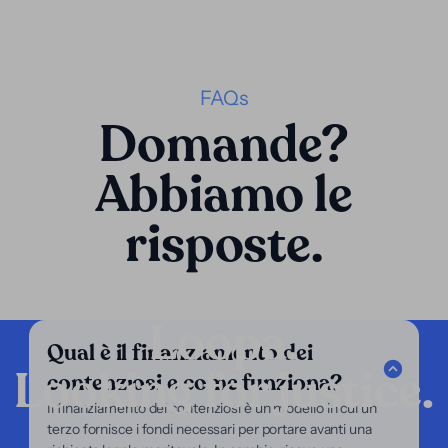
FAQs
Domande?
Abbiamo le
risposte.
Loopa.
Qual è il finanziamento dei
Looking for justice.
contenziosi e come funziona?
Azienda
Il finanziamento dei contenziosi è un modello in cui un
terzo fornisce i fondi necessari per portare avanti una
I nostri servizi