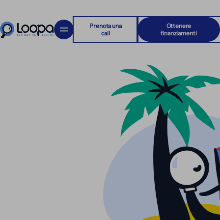
Prenota una
Ottenere
call
finanziamenti