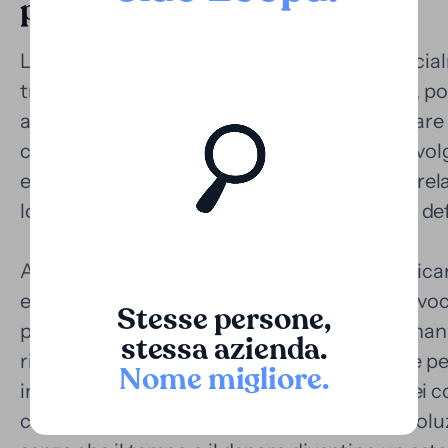
processi lunghi e costosi
Le controversie giudiziarie a Porto Rico, specia
tribunali federali o che coinvolgono lo Stato, po
aggiungono i costi legali, che possono risultare 
contesto, il finanziamento da parte di terzi svolg
economico del processo e consentire ai querela
loro pretesa prima di ottenere una sentenza def
A differenza di altre giurisdizioni latinoamerica
essere bassi, a Porto Rico gli onorari degli avvoca
Stesse persone,
possono essere considerevoli. Ciò rende il fin
stessa azienda.
risorsa non solo per coprire i costi, ma anche 
Nome migliore
.
in capitale disponibile oggi. Specialmente nei c
casi di difficile risoluzione, Loopa offre una so