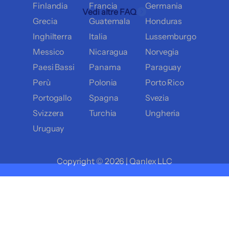
Finlandia
Francia
Germania
Vedi altre FAQ
Grecia
Guatemala
Honduras
Inghilterra
Italia
Lussemburgo
Messico
Nicaragua
Norvegia
Paesi Bassi
Panama
Paraguay
Perù
Polonia
Porto Rico
Portogallo
Spagna
Svezia
Svizzera
Turchia
Ungheria
Uruguay