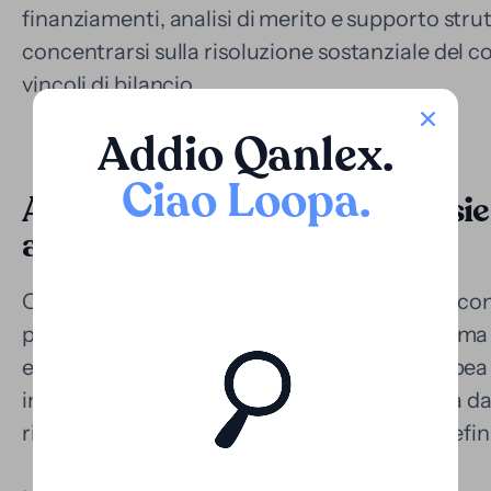
finanziamenti, analisi di merito e supporto stru
concentrarsi sulla risoluzione sostanziale del co
vincoli di bilancio.
Addio Qanlex
.
Ciao Loopa
.
Applicazione nelle controversie
anni di attesa in liquidità
Come in molte giurisdizioni della regione, le co
possono essere prolungate. Anche se il sistema g
efficienza dal suo ingresso nell'Unione europea n
in particolare quelli contro lo Stato o legati a 
richiedere diversi anni per una risoluzione defini