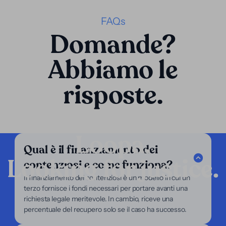
FAQs
Domande?
Abbiamo le
risposte.
Loopa.
Qual è il finanziamento dei
Looking for justice.
contenziosi e come funziona?
Azienda
Il finanziamento dei contenziosi è un modello in cui un
terzo fornisce i fondi necessari per portare avanti una
I nostri servizi
richiesta legale meritevole. In cambio, riceve una
Il nostro focus
percentuale del recupero solo se il caso ha successo.
Chi siamo
Per avvocati