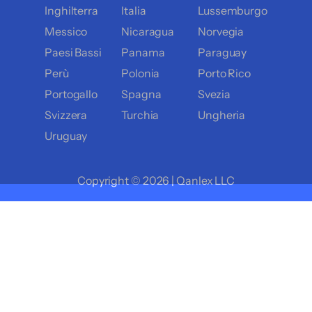
Inghilterra
Italia
Lussemburgo
Messico
Nicaragua
Norvegia
Paesi Bassi
Panama
Paraguay
Perù
Polonia
Porto Rico
Portogallo
Spagna
Svezia
Svizzera
Turchia
Ungheria
Uruguay