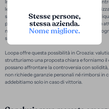
In questo contesto, il finanziamento delle cont
le spese legali, ma permette anche la monetizza
Stesse persone,
soluzione che trasforma un diritto futuro in liq
stessa azienda.
particolarmente rilevante per le aziende con att
Nome migliore
.
nonché per i singoli ricorrenti che hanno bisog
senza dover aspettare l'esito giudiziario.
Loopa offre questa possibilità in Croazia: valuti
strutturiamo una proposta chiara e forniamo il c
possano affrontare la controversia con solidità, s
non richiede garanzie personali né rimborsi in c
addebitiamo solo in caso di vittoria.