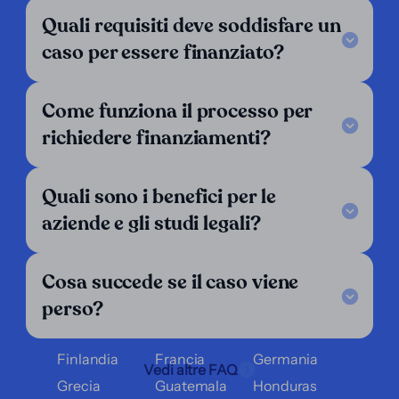
Per ricorrenti
Quali requisiti deve soddisfare un
Supporto
caso per essere finanziato?
Legal Notice
FAQ
Come funziona il processo per
I nostri criteri
Contattaci
richiedere finanziamenti?
Seguici
LinkedIn
Quali sono i benefici per le
Operiamo in:
aziende e gli studi legali?
Argentina
Austria
Belgio
Cosa succede se il caso viene
Bolivia
Brasile
Cile
perso?
Colombia
Costa Rica
Croazia
Danimarca
Ecuador
El Salvador
Finlandia
Francia
Germania
Vedi altre FAQ
Grecia
Guatemala
Honduras