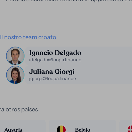
Il nostro team croato
Ignacio Delgado
idelgado@loopa.finance
Juliana Giorgi
jgiorgi@loopa.finance
a otros paises
Austria
Belgio