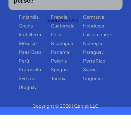
perso?
Danimarca
Ecuador
El Salvador
Finlandia
Francia
Germania
Vedi altre FAQ
Grecia
Guatemala
Honduras
Inghilterra
Italia
Lussemburgo
Messico
Nicaragua
Norvegia
Paesi Bassi
Panama
Paraguay
Perù
Polonia
Porto Rico
Portogallo
Spagna
Svezia
Svizzera
Turchia
Ungheria
Uruguay