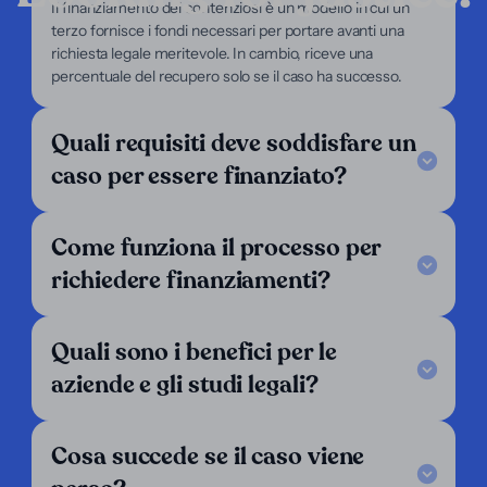
Il finanziamento dei contenziosi è un modello in cui un
terzo fornisce i fondi necessari per portare avanti una
I nostri servizi
richiesta legale meritevole. In cambio, riceve una
Il nostro focus
percentuale del recupero solo se il caso ha successo.
Chi siamo
Per avvocati
Per ricorrenti
Quali requisiti deve soddisfare un
Supporto
caso per essere finanziato?
Legal Notice
FAQ
Come funziona il processo per
I nostri criteri
Contattaci
richiedere finanziamenti?
Seguici
LinkedIn
Quali sono i benefici per le
Operiamo in:
aziende e gli studi legali?
Argentina
Austria
Belgio
Cosa succede se il caso viene
Bolivia
Brasile
Cile
Colombia
Costa Rica
Croazia