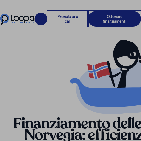
Prenota una
Ottenere
call
finanziamenti
Finanziamento delle
Norvegia: efficien