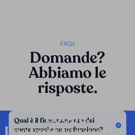
FAQs
Domande?
Abbiamo le
risposte.
Loopa.
Qual è il finanziamento dei
Looking for justice.
contenziosi e come funziona?
Azienda