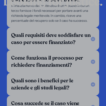
Looking for justice.
Azienda
Il finanziamento dei contenziosi è un modello in cui un
terzo fornisce i fondi necessari per portare avanti una
I nostri servizi
richiesta legale meritevole. In cambio, riceve una
Il nostro focus
percentuale del recupero solo se il caso ha successo.
Chi siamo
Per avvocati
Per ricorrenti
Quali requisiti deve soddisfare un
Supporto
caso per essere finanziato?
Legal Notice
FAQ
Come funziona il processo per
I nostri criteri
Contattaci
richiedere finanziamenti?
Seguici
LinkedIn
Quali sono i benefici per le
Operiamo in:
aziende e gli studi legali?
Argentina
Austria
Belgio
Cosa succede se il caso viene
Bolivia
Brasile
Cile