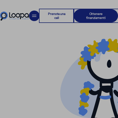
Prenota una
Ottenere
call
finanziamenti