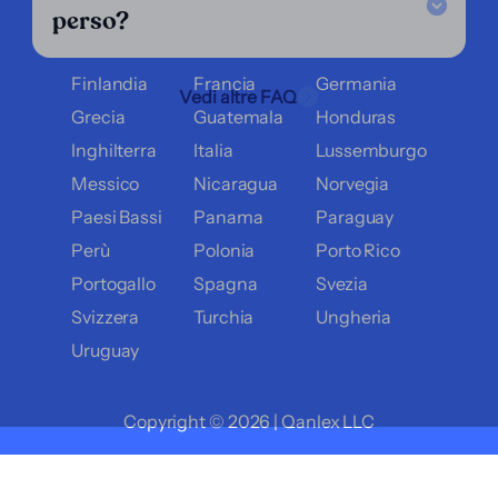
perso?
Colombia
Costa Rica
Croazia
Danimarca
Ecuador
El Salvador
Finlandia
Francia
Germania
Vedi altre FAQ
Grecia
Guatemala
Honduras
Inghilterra
Italia
Lussemburgo
Messico
Nicaragua
Norvegia
Paesi Bassi
Panama
Paraguay
Perù
Polonia
Porto Rico
Portogallo
Spagna
Svezia
Svizzera
Turchia
Ungheria
Uruguay