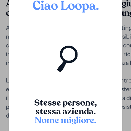
Applicazione nei contenziosi giu
Ciao Loopa
.
contenziosi complessi e prolun
Anche se il sistema giudiziario svedese si disting
non tutti i procedimenti sono brevi né accessibi
controversie aziendali complesse, le dispute cont
in materia di proprietà intellettuale possono ri
investimento considerevole in rappresentanza l
Loopa offre un modo per monetizzare la controv
economico del caso e liberare risorse per soste
il processo. Questo finanziamento può fare la di
Stesse persone,
poiché consente di rafforzare la strategia, resi
stessa azienda.
da una posizione solida.
Nome migliore
.