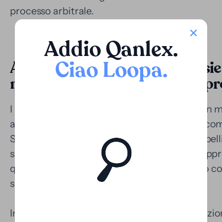
processo arbitrale.
Addio Qanlex
.
Ciao Loopa
.
Applicazione nelle controversie 
monetizzazione nei processi pr
I processi giudiziari in Bolivia, in particolare in
amministrativa, tendono ad essere lunghi e com
Stato o nelle controversie con molteplici appell
superare i cinque anni. Questa situazione rappre
querelanti con esigenze urgenti di liquidità o co
sostenere una controversia prolungata.
In questo contesto, Loopa propone una soluzio