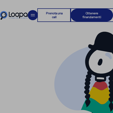
Prenota una
Ottenere
call
finanziamenti