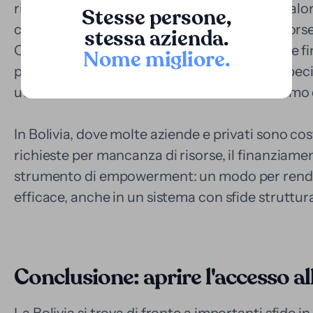
richiesta. Ciò significa anticipare parte del va
Stesse persone,
consentendo al querelante di disporre di risorse
stessa azienda.
Questa strategia non solo riduce la pressione fi
Nome migliore
.
posizione negoziale della parte finanziata, spec
utilizzano tattiche dilatorie come meccanismo d
In Bolivia, dove molte aziende e privati sono co
richieste per mancanza di risorse, il finanziam
strumento di empowerment: un modo per rendere
efficace, anche in un sistema con sfide struttura
Conclusione: aprire l'accesso all
La Bolivia si trova di fronte a importanti sfide in