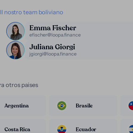
Il nostro team boliviano
Emma Fischer
efischer@loopa.finance
Juliana Giorgi
jgiorgi@loopa.finance
a otros paises
Argentina
Brasile
Costa Rica
Ecuador