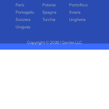
Perù
Polonia
Porto Rico
Portogallo
Spagna
Svezia
Svizzera
Turchia
Ungheria
Uruguay