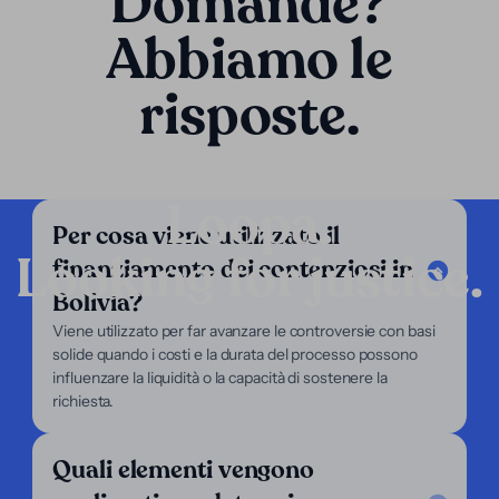
Domande?
Abbiamo le
risposte.
Loopa.
Per cosa viene utilizzato il
Looking for justice.
finanziamento dei contenziosi in
Azienda
Bolivia?
I nostri servizi
Viene utilizzato per far avanzare le controversie con basi
Il nostro focus
solide quando i costi e la durata del processo possono
Chi siamo
influenzare la liquidità o la capacità di sostenere la
Per avvocati
richiesta.
Per ricorrenti
Supporto
Quali elementi vengono
Legal Notice