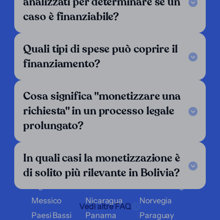
analizzati per determinare se un
FAQ
caso è finanziabile?
I nostri criteri
Contattaci
Seguici
Quali tipi di spese può coprire il
finanziamento?
LinkedIn
Operiamo in:
Cosa significa "monetizzare una
Argentina
Austria
Belgio
richiesta" in un processo legale
Bolivia
Brasile
Cile
prolungato?
Colombia
Costa Rica
Croazia
Danimarca
Ecuador
El Salvador
In quali casi la monetizzazione è
Finlandia
Francia
Germania
di solito più rilevante in Bolivia?
Grecia
Guatemala
Honduras
Inghilterra
Italia
Lussemburgo
Messico
Nicaragua
Norvegia
Vedi altre FAQ
Paesi Bassi
Panama
Paraguay