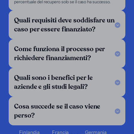
percentuale del recupero solo se il caso ha successo.
Chi siamo
Per avvocati
Per ricorrenti
Quali requisiti deve soddisfare un
Supporto
caso per essere finanziato?
Legal Notice
FAQ
Come funziona il processo per
I nostri criteri
Contattaci
richiedere finanziamenti?
Seguici
LinkedIn
Quali sono i benefici per le
Operiamo in:
aziende e gli studi legali?
Argentina
Austria
Belgio
Cosa succede se il caso viene
Bolivia
Brasile
Cile
perso?
Colombia
Costa Rica
Croazia
Danimarca
Ecuador
El Salvador
Finlandia
Francia
Germania