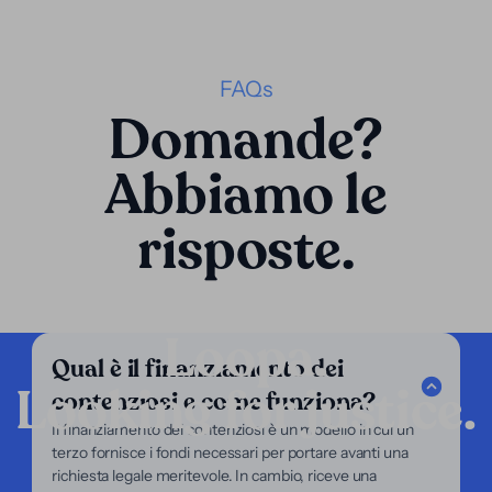
FAQs
Domande?
Abbiamo le
risposte.
Loopa.
Qual è il finanziamento dei
Looking for justice.
contenziosi e come funziona?
Azienda
Il finanziamento dei contenziosi è un modello in cui un
terzo fornisce i fondi necessari per portare avanti una
I nostri servizi
richiesta legale meritevole. In cambio, riceve una
Il nostro focus