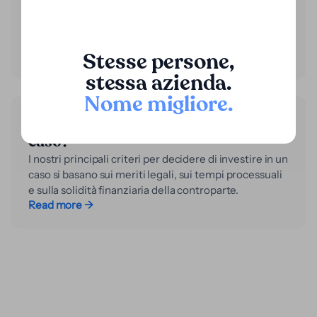
capitale non viene restituito se il caso non ha
successo e non incide sul bilancio come un passivo
finanziario convenzionale.
Stesse persone,
Read more →
stessa azienda.
Nome migliore
.
Quali sono i criteri per investire in un
caso?
I nostri principali criteri per decidere di investire in un
caso si basano sui meriti legali, sui tempi processuali
e sulla solidità finanziaria della controparte.
Read more →